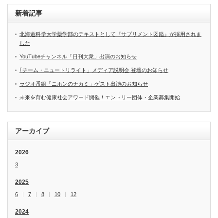
新着記事
北海道科学大学薬学部のテキストとして『サプリメント図鑑』が採用されま
した
YouTubeチャンネル「日刊大衆」出演のお知らせ
｢チーム・ニュートリライト」メディア説明会 登壇のお知らせ
ラジオ番組「ニホンのナカミ」ゲスト出演のお知らせ
未来を育む健康社会アワード開催！エントリー団体・企業募集開始
アーカイブ
2026
3
2025
6
7
8
10
12
2024