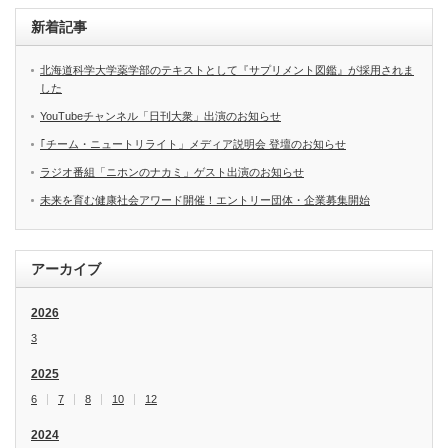
新着記事
北海道科学大学薬学部のテキストとして『サプリメント図鑑』が採用されま
した
YouTubeチャンネル「日刊大衆」出演のお知らせ
｢チーム・ニュートリライト」メディア説明会 登壇のお知らせ
ラジオ番組「ニホンのナカミ」ゲスト出演のお知らせ
未来を育む健康社会アワード開催！エントリー団体・企業募集開始
アーカイブ
2026
3
2025
6
7
8
10
12
2024