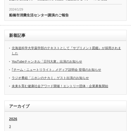
2024/1/29
船橋市消費生活センター講演のご報告
新着記事
北海道科学大学薬学部のテキストとして『サプリメント図鑑』が採用されま
した
YouTubeチャンネル「日刊大衆」出演のお知らせ
｢チーム・ニュートリライト」メディア説明会 登壇のお知らせ
ラジオ番組「ニホンのナカミ」ゲスト出演のお知らせ
未来を育む健康社会アワード開催！エントリー団体・企業募集開始
アーカイブ
2026
3