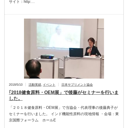
サイト：http:…
2018/5/10
活動実績
,
イベント
日本サプリメント協会
｢2018健食原料・OEM展」で後藤がセミナーを行いま
した。
「２０１８健食原料・OEM展」で当協会・代表理事の後藤典子が
セミナーを行いました。 インド機能性原料の現地情報 ・会場：東
京国際フォーラム ホールE