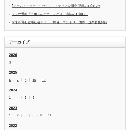
｢チーム・ニュートリライト」メディア説明会 登壇のお知らせ
ラジオ番組「ニホンのナカミ」ゲスト出演のお知らせ
未来を育む健康社会アワード開催！エントリー団体・企業募集開始
アーカイブ
2026
3
2025
6
7
8
10
12
2024
1
4
6
9
2023
1
2
3
6
8
11
2022