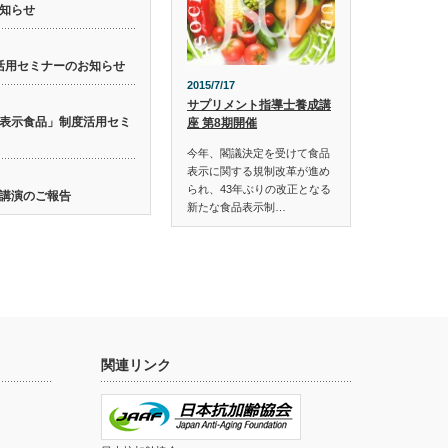
知らせ
活用セミナーのお知らせ
2015/7/17
サプリメント指導士養成講
表示食品」制度活用セミ
座 第8期開催
今年、閣議決定を受けて食品
表示に関する規制改革が進め
られ、43年ぶりの改正となる
講演のご報告
新たな食品表示制…
関連リンク