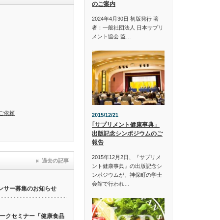
のご案内
2024年4月30日 初版発行 著
者：一般社団法人 日本サプリ
メント協会 監…
ご依頼
2015/12/21
｢サプリメント健康事典」
出版記念シンポジウムのご
報告
2015年12月2日、『サプリメ
過去の記事
ント健康事典』の出版記念シ
ンポジウムが、神保町の学士
会館で行われ…
ンサー募集のお知らせ
ークセミナー「健康食品