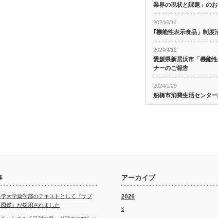
業界の現状と課題」のお
2024/6/14
｢機能性表示食品」制度
2024/4/12
愛媛県新居浜市「機能性
ナーのご報告
2024/1/29
船橋市消費生活センター
事
アーカイブ
科学大学薬学部のテキストとして『サプ
2026
ト図鑑』が採用されました
3