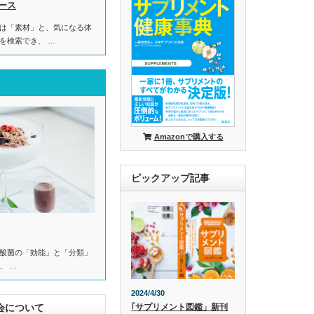
ース
は「素材」と、気になる体
を検索でき、 …
Amazonで購入する
ピックアップ記事
酸菌の「効能」と「分類」
、 …
2024/4/30
会について
｢サプリメント図鑑」新刊