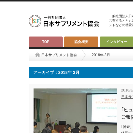
一般社団法人日
共有するととも
ントなどの啓蒙
TOP
協会概要
インタビュー
日本サプリメント協会
2018年 3月
アーカイブ：2018年 3月
2018/3
日本サ
｢ヒ
ご報
｢神奈