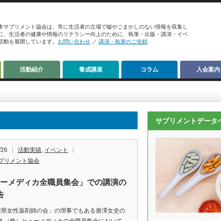
本サプリメント協会は、常に生活者の立場で嘘やごまかしのない情報を収集し
に、生活者の健康や情報のリテラシー向上のために、執筆・出版・講演・イベ
活動を展開しています。
お問い合わせ
／
講演・執筆のご依頼
活動紹介
養成講座
コラム
入会案内
サプリメントデータ
/26
活動実績
,
イベント
プリメント協会
ューメディカ全職員集会」での講演の
告
川県女性薬剤師の会」の理事でもある唐澤女史の