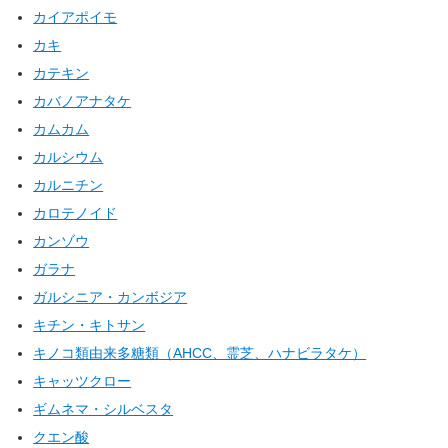
カイアポイモ
カキ
カテキン
カバノアナタケ
カムカム
カルシウム
カルニチン
カロテノイド
カンゾウ
ガラナ
ガルシニア・カンボジア
キチン・キトサン
キノコ類由来多糖類（AHCC、霊芝、ハナビラタケ）
キャッツクロー
ギムネマ・シルベスタ
クエン酸