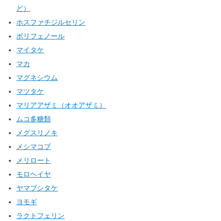
ど）
ホスファチジルセリン
ポリフェノール
マイタケ
マカ
マグネシウム
マツタケ
マリアアザミ（オオアザミ）
ムコ多糖類
メグスリノキ
メシマコブ
メリロート
モロヘイヤ
ヤマブシタケ
ヨモギ
ラクトフェリン