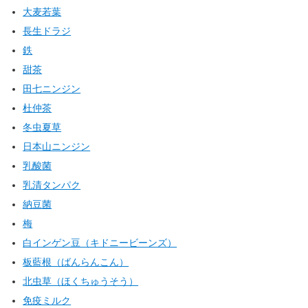
大麦若葉
長生ドラジ
鉄
甜茶
田七ニンジン
杜仲茶
冬虫夏草
日本山ニンジン
乳酸菌
乳清タンパク
納豆菌
梅
白インゲン豆（キドニービーンズ）
板藍根（ばんらんこん）
北虫草（ほくちゅうそう）
免疫ミルク