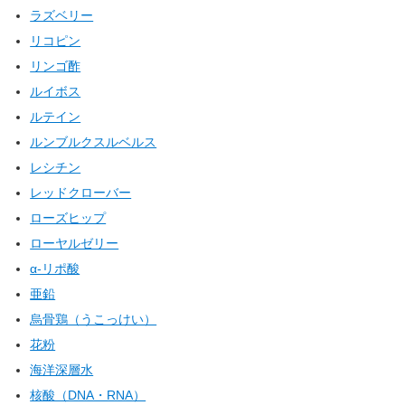
ラズベリー
リコピン
リンゴ酢
ルイボス
ルテイン
ルンブルクスルベルス
レシチン
レッドクローバー
ローズヒップ
ローヤルゼリー
α-リポ酸
亜鉛
烏骨鶏（うこっけい）
花粉
海洋深層水
核酸（DNA・RNA）