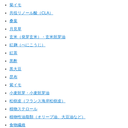
菊イモ
共役リノール酸（CLA）
桑葉
月見草
玄米（発芽玄米）・玄米胚芽油
紅麹（べにこうじ）
紅茶
黒酢
黒大豆
昆布
紫イモ
小麦胚芽・小麦胚芽油
松樹皮（フランス海岸松樹皮）
植物ステロール
植物性油脂類（オリーブ油、大豆油など）
食物繊維