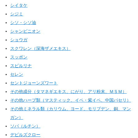
シイタケ
シジミ
シソ・シソ油
シャンピニオン
ショウガ
スクワレン（深海ザメエキス）
スッポン
スピルリナ
セレン
セントジョーンズワート
その他成分（タマネギエキス、にがり、アリ粉末、ＭＳＭ）
その他ハーブ類（マスティック、イペ・紫イペ、中国パセリ）
その他ミネラル類（カリウム、ヨード、モリブデン、銅、マン
ガン）
ソバ（ルチン）
デビルズクロー