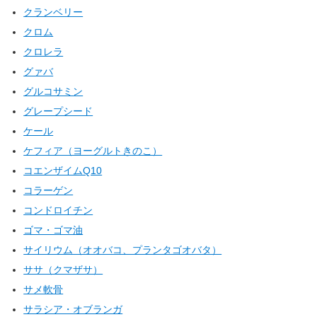
クランベリー
クロム
クロレラ
グァバ
グルコサミン
グレープシード
ケール
ケフィア（ヨーグルトきのこ）
コエンザイムQ10
コラーゲン
コンドロイチン
ゴマ・ゴマ油
サイリウム（オオバコ、プランタゴオバタ）
ササ（クマザサ）
サメ軟骨
サラシア・オブランガ