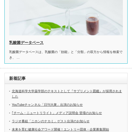
乳酸菌データベース
乳酸菌データベースは、乳酸菌の「効能」と「分類」の双方から情報を検索で
き、 …
新着記事
北海道科学大学薬学部のテキストとして『サプリメント図鑑』が採用されま
した
YouTubeチャンネル「日刊大衆」出演のお知らせ
｢チーム・ニュートリライト」メディア説明会 登壇のお知らせ
ラジオ番組「ニホンのナカミ」ゲスト出演のお知らせ
未来を育む健康社会アワード開催！エントリー団体・企業募集開始