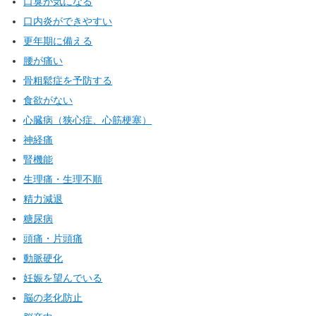
口臭が気になる
口内炎ができやすい
更年期に備える
腰が痛い
骨粗鬆症を予防する
食欲がない
心臓病（狭心症、心筋梗塞）
神経痛
腎機能
生理痛・生理不順
精力減退
糖尿病
頭痛・片頭痛
動脈硬化
妊娠を望んでいる
脳の老化防止