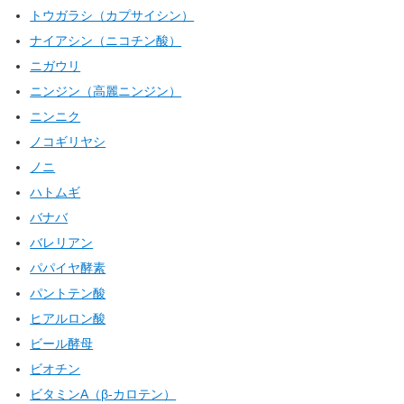
トウガラシ（カプサイシン）
ナイアシン（ニコチン酸）
ニガウリ
ニンジン（高麗ニンジン）
ニンニク
ノコギリヤシ
ノニ
ハトムギ
バナバ
バレリアン
パパイヤ酵素
パントテン酸
ヒアルロン酸
ビール酵母
ビオチン
ビタミンA（β-カロテン）