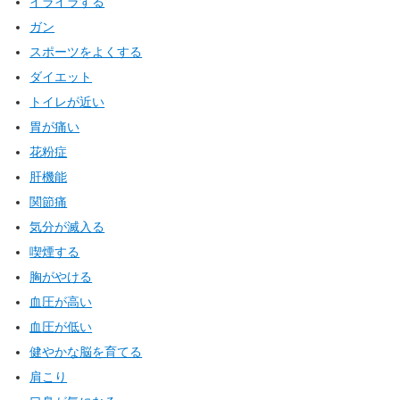
イライラする
ガン
スポーツをよくする
ダイエット
トイレが近い
胃が痛い
花粉症
肝機能
関節痛
気分が滅入る
喫煙する
胸がやける
血圧が高い
血圧が低い
健やかな脳を育てる
肩こり