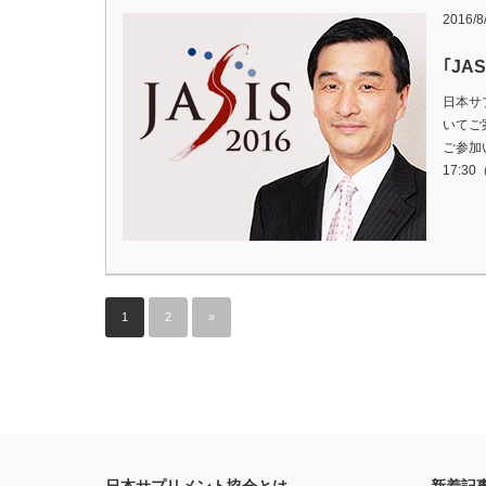
2016/8
｢JA
日本サ
いてご
ご参加
17:3
1
2
»