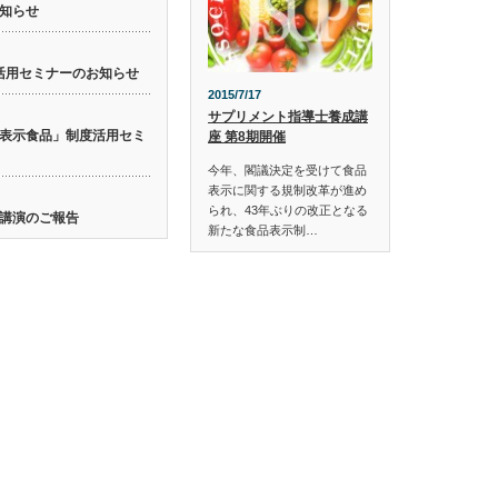
知らせ
活用セミナーのお知らせ
2015/7/17
サプリメント指導士養成講
表示食品」制度活用セミ
座 第8期開催
今年、閣議決定を受けて食品
表示に関する規制改革が進め
られ、43年ぶりの改正となる
講演のご報告
新たな食品表示制…