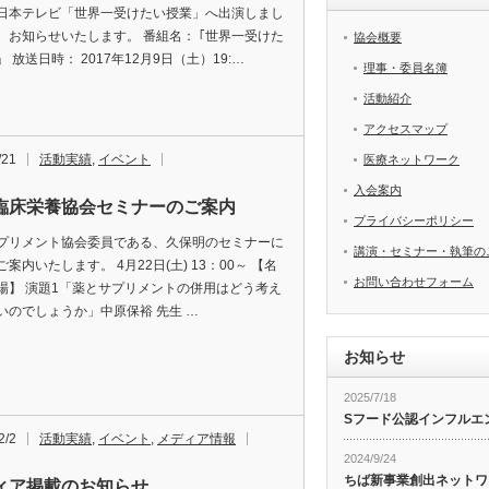
日本テレビ「世界一受けたい授業」へ出演しまし
、お知らせいたします。 番組名： ｢世界一受けた
協会概要
 放送日時： 2017年12月9日（土）19:…
理事・委員名簿
活動紹介
アクセスマップ
/21
活動実績
,
イベント
医療ネットワーク
入会案内
臨床栄養協会セミナーのご案内
プライバシーポリシー
プリメント協会委員である、久保明のセミナーに
講演・セミナー・執筆の
案内いたします。 4月22日(土) 13：00～ 【名
お問い合わせフォーム
場】 演題1「薬とサプリメントの併用はどう考え
いのでしょうか」中原保裕 先生 …
お知らせ
2025/7/18
Sフード公認インフルエ
2/2
活動実績
,
イベント
,
メディア情報
2024/9/24
ちば新事業創出ネットワ
ィア掲載のお知らせ