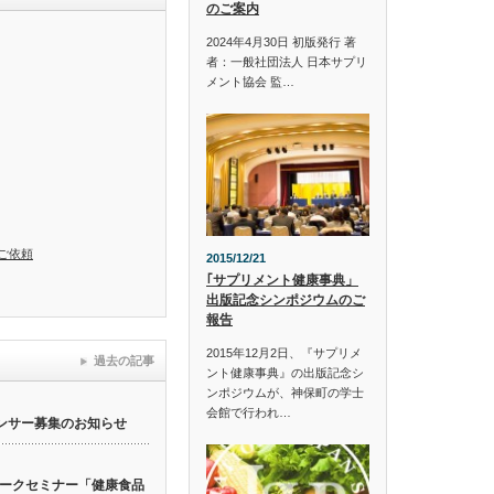
のご案内
2024年4月30日 初版発行 著
者：一般社団法人 日本サプリ
メント協会 監…
ご依頼
2015/12/21
｢サプリメント健康事典」
出版記念シンポジウムのご
報告
2015年12月2日、『サプリメ
過去の記事
ント健康事典』の出版記念シ
ンポジウムが、神保町の学士
会館で行われ…
ンサー募集のお知らせ
ークセミナー「健康食品