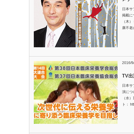
日本サ
掲載に
（木）
康不老の
2016/9
TV
日本サ
演につ
（水）1
ト： htt