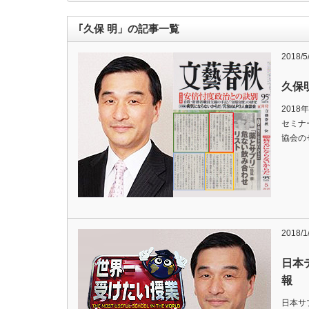
｢久保 明」の記事一覧
2018/5
久保
201
セミナ
協会の
2018/1
日本
報
日本サ