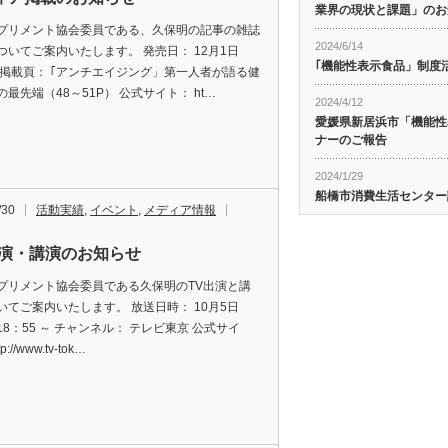
業界の現状と課題」のお
プリメント協会委員である、久保明の記事の雑誌
2024/6/14
ついてご案内いたします。 発売日： 12月1日
｢機能性表示食品」制度
 掲載頁： ｢アンチエイジング」第一人者が語る健
最先端（48～51P） 公式サイト： ht…
2024/4/12
愛媛県新居浜市「機能性
ナーのご報告
2024/1/29
船橋市消費生活センター
/30
活動実績
,
イベント
,
メディア情報
出演・講演のお知らせ
プリメント協会委員である久保明のTV出演と講
いてご案内いたします。 放送日時： 10月5日
8：55 ～ チャンネル： テレビ東京 公式サイ
p://www.tv-tok…