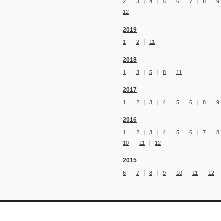
2
3
4
5
6
7
8
9
12
2019
1
2
11
2018
1
3
5
8
11
2017
1
2
3
4
5
6
8
9
2016
1
2
3
4
5
6
7
8
10
11
12
2015
6
7
8
9
10
11
12