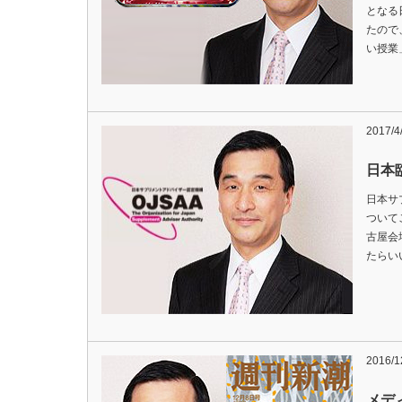
となる
たので
い授業」
2017/4
日本
日本サ
ついてご
古屋会
たらい
2016/1
メデ