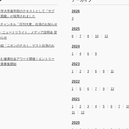
事
アーカイブ
科学大学薬学部のテキストとして『サプ
2026
ト図鑑』が採用されました
3
ubeチャンネル「日刊大衆」出演のお知らせ
2025
・ニュートリライト」メディア説明会 登
6
7
8
10
12
知らせ
番組「ニホンのナカミ」ゲスト出演のお
2024
1
4
6
9
育む健康社会アワード開催！エントリー
2023
企業募集開始
1
2
3
6
8
11
2022
1
5
6
7
9
12
2021
1
2
3
4
5
6
7
1
11
12
2020