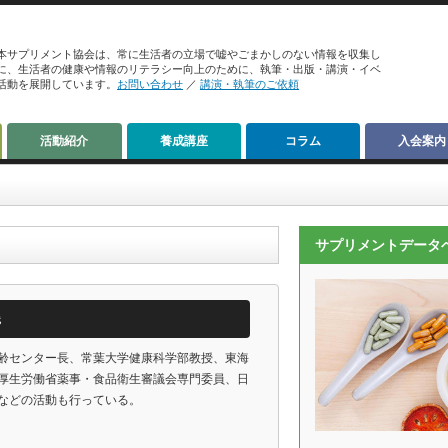
本サプリメント協会は、常に生活者の立場で嘘やごまかしのない情報を収集し
に、生活者の健康や情報のリテラシー向上のために、執筆・出版・講演・イベ
活動を展開しています。
お問い合わせ
／
講演・執筆のご依頼
活動紹介
養成講座
コラム
入会案内
サプリメントデータ
践
齢センター長、常葉大学健康科学部教授、東海
厚生労働省薬事・食品衛生審議会専門委員、日
などの活動も行っている。