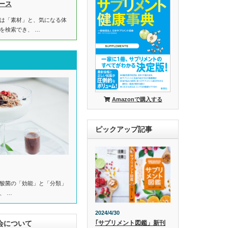
ース
は「素材」と、気になる体
を検索でき、 …
Amazonで購入する
ピックアップ記事
酸菌の「効能」と「分類」
、 …
2024/4/30
会について
｢サプリメント図鑑」新刊