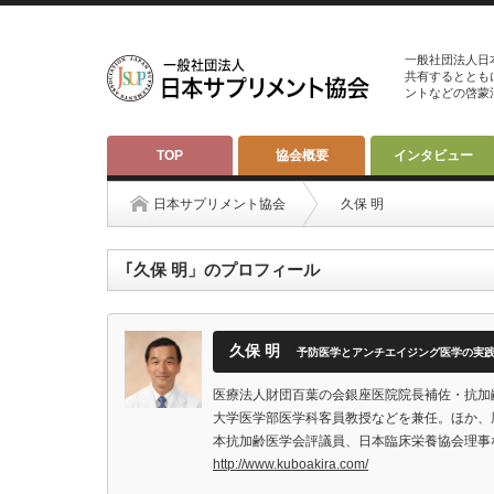
一般社団法人日
共有するととも
ントなどの啓蒙
TOP
協会概要
インタビュー
日本サプリメント協会
久保 明
｢久保 明」のプロフィール
久保 明
予防医学とアンチエイジング医学の実
医療法人財団百葉の会銀座医院院長補佐・抗加
大学医学部医学科客員教授などを兼任。ほか、
本抗加齢医学会評議員、日本臨床栄養協会理事
http://www.kuboakira.com/