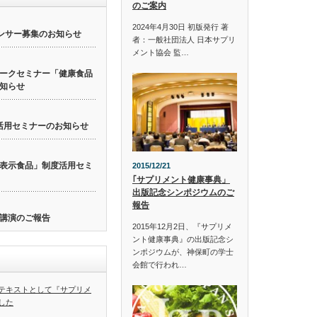
のご案内
2024年4月30日 初版発行 著
ンサー募集のお知らせ
者：一般社団法人 日本サプリ
メント協会 監…
ークセミナー「健康食品
知らせ
活用セミナーのお知らせ
表示食品」制度活用セミ
2015/12/21
｢サプリメント健康事典」
出版記念シンポジウムのご
報告
講演のご報告
2015年12月2日、『サプリメ
ント健康事典』の出版記念シ
ンポジウムが、神保町の学士
会館で行われ…
テキストとして『サプリメ
した