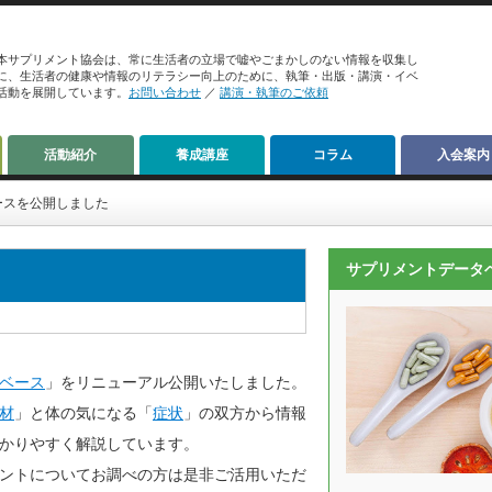
本サプリメント協会は、常に生活者の立場で嘘やごまかしのない情報を収集し
に、生活者の健康や情報のリテラシー向上のために、執筆・出版・講演・イベ
活動を展開しています。
お問い合わせ
／
講演・執筆のご依頼
活動紹介
養成講座
コラム
入会案内
ースを公開しました
サプリメントデータ
ベース
」をリニューアル公開いたしました。
材
」と体の気になる「
症状
」の双方から情報
かりやすく解説しています。
ントについてお調べの方は是非ご活用いただ