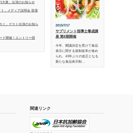
「日刊大衆」出演のお知らせ
イト」メディア説明会 登壇
カミ」ゲスト出演のお知ら
2015/7/17
サプリメント指導士養成講
座 第8期開催
ード開催！エントリー団
今年、閣議決定を受けて食品
表示に関する規制改革が進め
られ、43年ぶりの改正となる
新たな食品表示制…
関連リンク