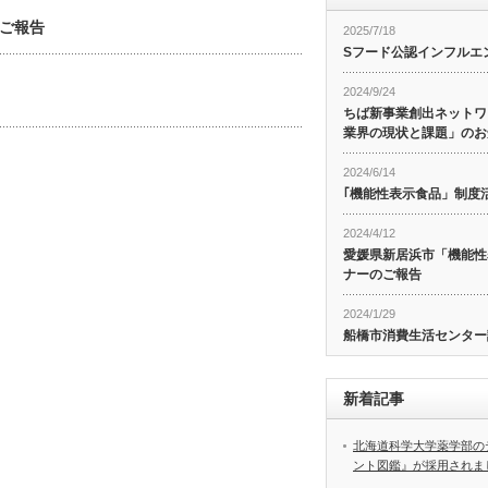
ご報告
2025/7/18
Sフード公認インフルエ
2024/9/24
ちば新事業創出ネットワ
業界の現状と課題」のお
2024/6/14
｢機能性表示食品」制度
2024/4/12
愛媛県新居浜市「機能性
ナーのご報告
2024/1/29
船橋市消費生活センター
新着記事
北海道科学大学薬学部の
ント図鑑』が採用されま