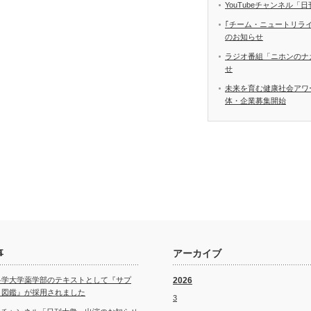
YouTubeチャンネル
｢チーム・ニュートリラ
のお知らせ
ラジオ番組「ニホンのナ
せ
未来を育む健康社会アワ
体・企業募集開始
事
アーカイブ
科学大学薬学部のテキストとして『サプ
2026
ト図鑑』が採用されました
3