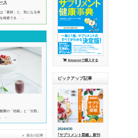
ース
は「素材」と、気になる体
を検索でき、 …
Amazonで購入する
ピックアップ記事
酸菌の「効能」と「分類」
、 …
2024/4/30
｢サプリメント図鑑」新刊
過去の記事