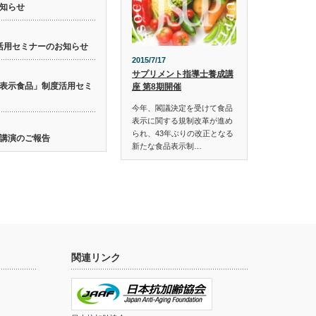
知らせ
活用セミナーのお知らせ
2015/7/17
サプリメント指導士養成講
表示食品」制度活用セミ
座 第8期開催
今年、閣議決定を受けて食品
表示に関する規制改革が進め
られ、43年ぶりの改正となる
講演のご報告
新たな食品表示制…
関連リンク