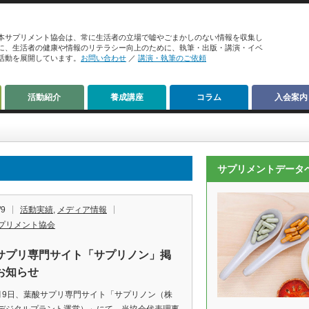
本サプリメント協会は、常に生活者の立場で嘘やごまかしのない情報を収集し
に、生活者の健康や情報のリテラシー向上のために、執筆・出版・講演・イベ
活動を展開しています。
お問い合わせ
／
講演・執筆のご依頼
活動紹介
養成講座
コラム
入会案内
サプリメントデータ
/9
活動実績
,
メディア情報
プリメント協会
サプリ専門サイト「サプリノン」掲
お知らせ
月9日、葉酸サプリ専門サイト「サプリノン（株