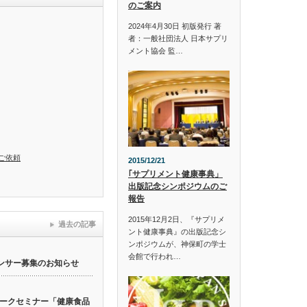
のご案内
2024年4月30日 初版発行 著
者：一般社団法人 日本サプリ
メント協会 監…
ご依頼
2015/12/21
｢サプリメント健康事典」
出版記念シンポジウムのご
報告
2015年12月2日、『サプリメ
過去の記事
ント健康事典』の出版記念シ
ンポジウムが、神保町の学士
会館で行われ…
ンサー募集のお知らせ
ークセミナー「健康食品