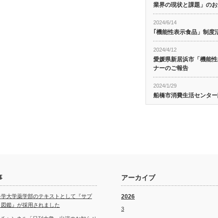
業界の現状と課題」のお
2024/6/14
｢機能性表示食品」制度
2024/4/12
愛媛県新居浜市「機能性
ナーのご報告
2024/1/29
船橋市消費生活センター
事
アーカイブ
科学大学薬学部のテキストとして『サプ
2026
ト図鑑』が採用されました
3