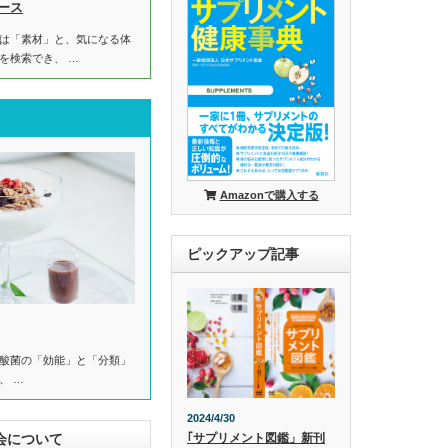
ース
は「素材」と、気になる体
を検索でき、 …
Amazonで購入する
ピックアップ記事
酸菌の「効能」と「分類」
、 …
2024/4/30
会について
｢サプリメント図鑑」新刊