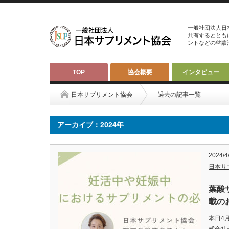
一般社団法人日
共有するととも
ントなどの啓蒙
TOP
協会概要
インタビュー
日本サプリメント協会
過去の記事一覧
アーカイブ：2024年
2024/4
日本サ
葉酸
載の
本日4