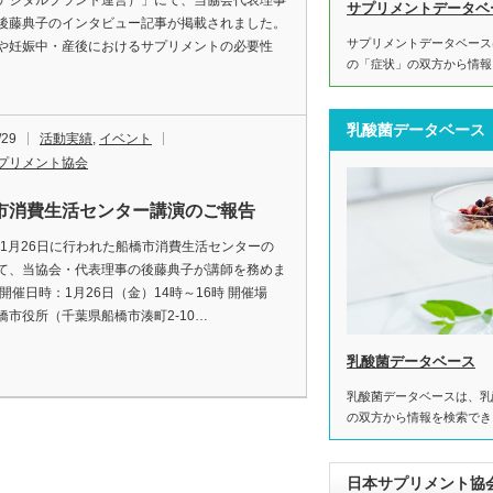
デジタルプラント運営）」にて、当協会代表理事
サプリメントデータベ
後藤典子のインタビュー記事が掲載されました。
サプリメントデータベース
や妊娠中・産後におけるサプリメントの必要性
の「症状」の双方から情報
乳酸菌データベース
/29
活動実績
,
イベント
プリメント協会
市消費生活センター講演のご報告
4年1月26日に行われた船橋市消費生活センターの
て、当協会・代表理事の後藤典子が講師を務めま
 開催日時：1月26日（金）14時～16時 開催場
橋市役所（千葉県船橋市湊町2-10…
乳酸菌データベース
乳酸菌データベースは、乳
の双方から情報を検索でき
日本サプリメント協