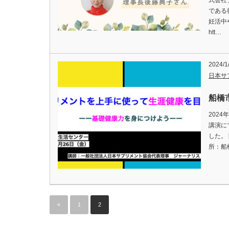
式会社
である
妊活中
htt…
2024/1
日本サ
船橋
202
講演に
した。
所：船
«
1
2