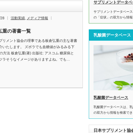
サプリメントデータベ
サプリメントデータベース
の「症状」の双方から情報
/28
活動実績
,
メディア情報
弘重の著書一覧
乳酸菌データベース
プリメント協会の理事である板倉弘重の主な著書
介いたします。 ズボラでも血糖値がみるみる下
の方法 板倉弘重(著) 出版社: アスコム 糖尿病と
ツラそうなイメージがありますよね。でも…
乳酸菌データベース
乳酸菌データベースは、乳
の双方から情報を検索でき
日本サプリメント協