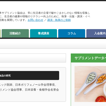
本サプリメント協会は、常に生活者の立場で嘘やごまかしのない情報を収集し
に、生活者の健康や情報のリテラシー向上のために、執筆・出版・講演・イベ
活動を展開しています。
お問い合わせ
／
講演・執筆のご依頼
活動紹介
養成講座
コラム
入会案内
サプリメントデータ
食品の研究
リニック医師、日本ポリフェノール学会理事長、
リメント協会理事、日本栄養・食糧学会名誉会