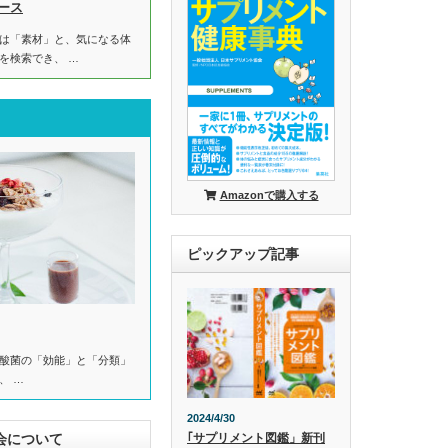
ース
は「素材」と、気になる体
を検索でき、 …
Amazonで購入する
ピックアップ記事
酸菌の「効能」と「分類」
、 …
2024/4/30
会について
｢サプリメント図鑑」新刊