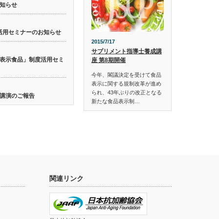
知らせ
活用セミナーのお知らせ
2015/7/17
サプリメント指導士養成講
表示食品」制度活用セミ
座 第8期開催
今年、閣議決定を受けて食品
表示に関する規制改革が進め
られ、43年ぶりの改正となる
講演のご報告
新たな食品表示制…
関連リンク