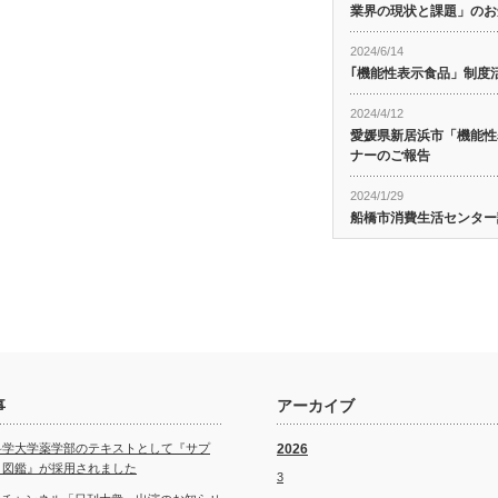
業界の現状と課題」のお
2024/6/14
｢機能性表示食品」制度
2024/4/12
愛媛県新居浜市「機能性
ナーのご報告
2024/1/29
船橋市消費生活センター
事
アーカイブ
科学大学薬学部のテキストとして『サプ
2026
ト図鑑』が採用されました
3