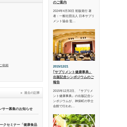
のご案内
2024年4月30日 初版発行 著
者：一般社団法人 日本サプリ
メント協会 監…
ご依頼
2015/12/21
｢サプリメント健康事典」
出版記念シンポジウムのご
報告
2015年12月2日、『サプリメ
過去の記事
ント健康事典』の出版記念シ
ンポジウムが、神保町の学士
会館で行われ…
ンサー募集のお知らせ
ークセミナー「健康食品