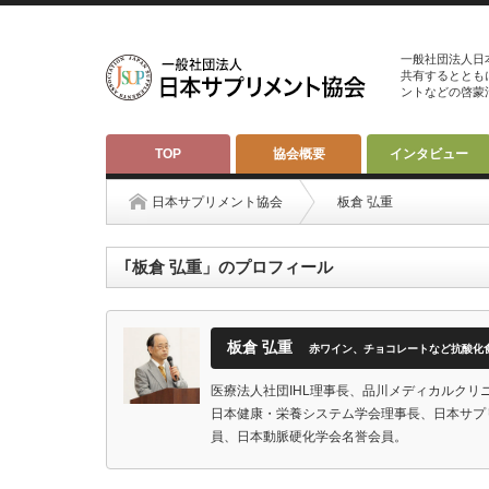
一般社団法人日
共有するととも
ントなどの啓蒙
TOP
協会概要
インタビュー
日本サプリメント協会
板倉 弘重
｢板倉 弘重」のプロフィール
板倉 弘重
赤ワイン、チョコレートなど抗酸化
医療法人社団IHL理事長、品川メディカルク
日本健康・栄養システム学会理事長、日本サプ
員、日本動脈硬化学会名誉会員。