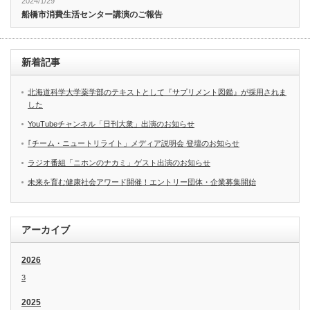
2024/1/29
船橋市消費生活センター講演のご報告
新着記事
北海道科学大学薬学部のテキストとして『サプリメント図鑑』が採用されま
した
YouTubeチャンネル「日刊大衆」出演のお知らせ
｢チーム・ニュートリライト」メディア説明会 登壇のお知らせ
ラジオ番組「ニホンのナカミ」ゲスト出演のお知らせ
未来を育む健康社会アワード開催！エントリー団体・企業募集開始
アーカイブ
2026
3
2025