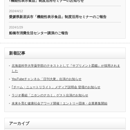
｢機能性表示食品」制度活用セミナーのお知らせ
2024/4/12
愛媛県新居浜市「機能性表示食品」制度活用セミナーのご報告
2024/1/29
船橋市消費生活センター講演のご報告
新着記事
北海道科学大学薬学部のテキストとして『サプリメント図鑑』が採用されま
した
YouTubeチャンネル「日刊大衆」出演のお知らせ
｢チーム・ニュートリライト」メディア説明会 登壇のお知らせ
ラジオ番組「ニホンのナカミ」ゲスト出演のお知らせ
未来を育む健康社会アワード開催！エントリー団体・企業募集開始
アーカイブ