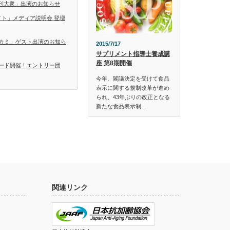
「日刊大衆」出演のお知らせ
イト」メディア説明会 登壇
カミ」ゲスト出演のお知ら
2015/7/17
サプリメント指導士養成講
座 第8期開催
ード開催！エントリー団
今年、閣議決定を受けて食品
表示に関する規制改革が進め
られ、43年ぶりの改正となる
新たな食品表示制…
関連リンク