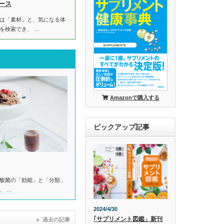
ース
は「素材」と、気になる体
を検索でき、 …
Amazonで購入する
ピックアップ記事
酸菌の「効能」と「分類」
、 …
2024/4/30
｢サプリメント図鑑」新刊
過去の記事