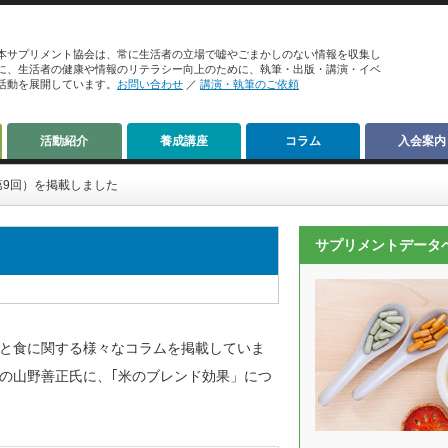
本サプリメント協会は、常に生活者の立場で嘘やごまかしのない情報を収集し
に、生活者の健康や情報のリテラシー向上のために、執筆・出版・講演・イベ
活動を展開しています。
お問い合わせ
／
講演・執筆のご依頼
活動紹介
養成講座
コラム
入会案内
第9回）を掲載しました
サプリメントデータ
と食に関する様々なコラムを掲載していま
の山野善正氏に、｢米のブレンド効果」につ