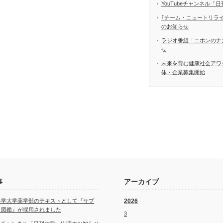
YouTubeチャンネル
｢チーム・ニュートリラ
のお知らせ
ラジオ番組「ニホンのナ
せ
未来を育む健康社会アワ
体・企業募集開始
事
アーカイブ
科学大学薬学部のテキストとして『サプ
2026
ト図鑑』が採用されました
3