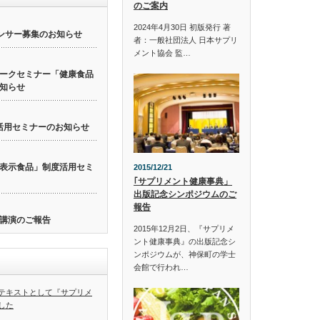
のご案内
2024年4月30日 初版発行 著
ンサー募集のお知らせ
者：一般社団法人 日本サプリ
メント協会 監…
ークセミナー「健康食品
知らせ
活用セミナーのお知らせ
表示食品」制度活用セミ
2015/12/21
｢サプリメント健康事典」
出版記念シンポジウムのご
報告
講演のご報告
2015年12月2日、『サプリメ
ント健康事典』の出版記念シ
ンポジウムが、神保町の学士
会館で行われ…
テキストとして『サプリメ
した