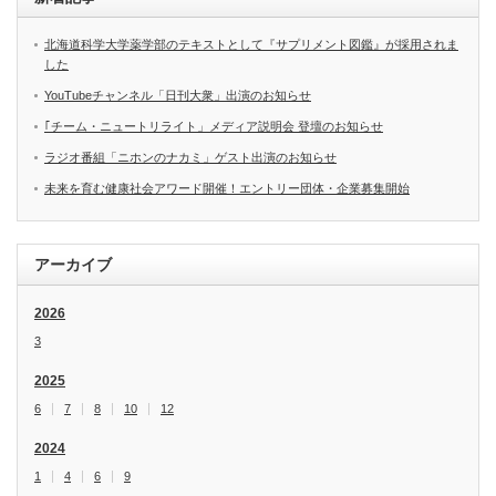
北海道科学大学薬学部のテキストとして『サプリメント図鑑』が採用されま
した
YouTubeチャンネル「日刊大衆」出演のお知らせ
｢チーム・ニュートリライト」メディア説明会 登壇のお知らせ
ラジオ番組「ニホンのナカミ」ゲスト出演のお知らせ
未来を育む健康社会アワード開催！エントリー団体・企業募集開始
アーカイブ
2026
3
2025
6
7
8
10
12
2024
1
4
6
9