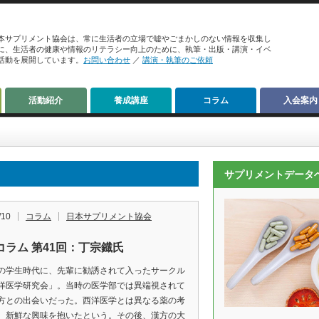
本サプリメント協会は、常に生活者の立場で嘘やごまかしのない情報を収集し
に、生活者の健康や情報のリテラシー向上のために、執筆・出版・講演・イベ
活動を展開しています。
お問い合わせ
／
講演・執筆のご依頼
活動紹介
養成講座
コラム
入会案内
サプリメントデータ
/10
コラム
日本サプリメント協会
コラム 第41回：丁宗鐡氏
の学生時代に、先輩に勧誘されて入ったサークル
洋医学研究会」。当時の医学部では異端視されて
方との出会いだった。西洋医学とは異なる薬の考
、新鮮な興味を抱いたという。その後、漢方の大