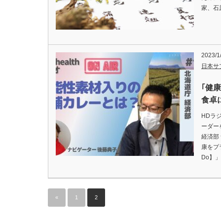
家、石
2023/1
日本サ
｢健
食卓
HDラ
ーダー
経済部
康をプ
Do】
«
1
2