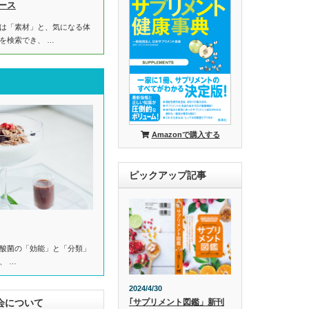
ース
は「素材」と、気になる体
を検索でき、 …
Amazonで購入する
ピックアップ記事
酸菌の「効能」と「分類」
、 …
2024/4/30
会について
｢サプリメント図鑑」新刊