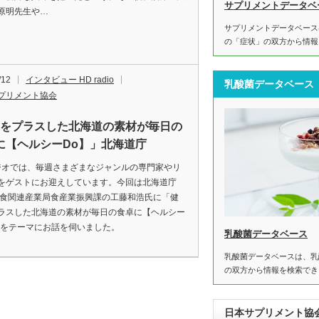
サプリメントデータベ
原明先生や…
サプリメントデータベース
の「症状」の双方から情報
/12
インタビュー HD radio
乳酸菌データベース
プリメント協会
康をプラスした北海道の素材が毎日の
に【ヘルシーDo】」北海道庁
ジオでは、毎週さまざまなジャンルの専門家やリ
をゲストにお迎えしています。今回は北海道庁
 食関連産業局食産業振興課の工藤和浩氏に「健
ラスした北海道の素材が毎日の食卓に【ヘルシー
」をテーマにお話を伺いました。
乳酸菌データベース
乳酸菌データベースは、乳
の双方から情報を検索でき
日本サプリメント協