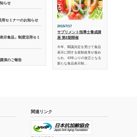
知らせ
活用セミナーのお知らせ
2015/7/17
サプリメント指導士養成講
表示食品」制度活用セミ
座 第8期開催
今年、閣議決定を受けて食品
表示に関する規制改革が進め
られ、43年ぶりの改正となる
講演のご報告
新たな食品表示制…
関連リンク