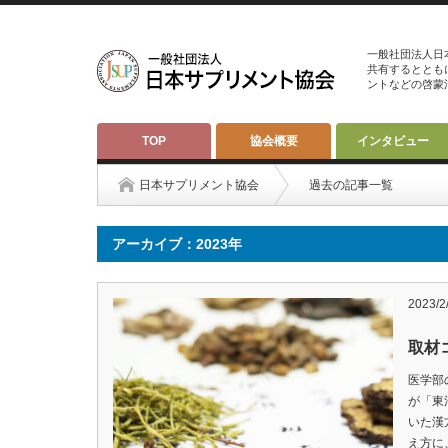
一般社団法人日
共有するととも
ントなどの啓蒙
TOP
協会概要
インタビュー
日本サプリメント協会
過去の記事一覧
アーカイブ：2023年
2023/2
取材
医学部
が「東
いた漢
え方に