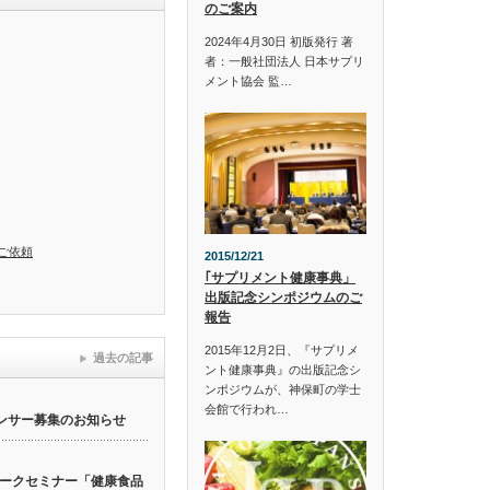
のご案内
2024年4月30日 初版発行 著
者：一般社団法人 日本サプリ
メント協会 監…
ご依頼
2015/12/21
｢サプリメント健康事典」
出版記念シンポジウムのご
報告
2015年12月2日、『サプリメ
過去の記事
ント健康事典』の出版記念シ
ンポジウムが、神保町の学士
会館で行われ…
ンサー募集のお知らせ
ークセミナー「健康食品