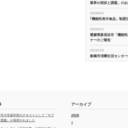
業界の現状と課題」のお
2024/6/14
｢機能性表示食品」制度
2024/4/12
愛媛県新居浜市「機能性
ナーのご報告
2024/1/29
船橋市消費生活センター
事
アーカイブ
科学大学薬学部のテキストとして『サプ
2026
ト図鑑』が採用されました
3