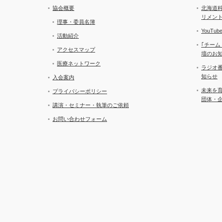
協会概要
北海道
リメン
理事・委員名簿
YouT
活動紹介
｢チーム
アクセスマップ
壇のお
医療ネットワーク
ラジオ
知らせ
入会案内
未来を
プライバシーポリシー
団体・
講演・セミナー・執筆のご依頼
お問い合わせフォーム