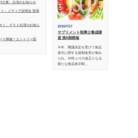
「日刊大衆」出演のお知らせ
イト」メディア説明会 登壇
カミ」ゲスト出演のお知ら
2015/7/17
サプリメント指導士養成講
座 第8期開催
ード開催！エントリー団
今年、閣議決定を受けて食品
表示に関する規制改革が進め
られ、43年ぶりの改正となる
新たな食品表示制…