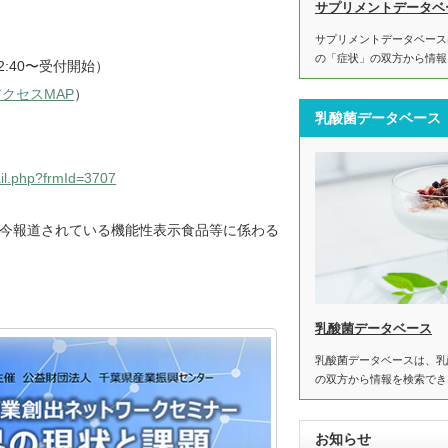
サプリメントデータベ
サプリメントデータベース
の「症状」の双方から情報
※12:40〜受付開始）
アクセスMAP
）
乳酸菌データベース
tail.php?frmId=3707
今報道されている機能性表示食品等に係わる
乳酸菌データベース
乳酸菌データベースは、乳
の双方から情報を検索でき
お知らせ