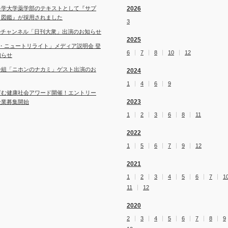
科学大学薬学部のテキストとして『サプ
2026
ト図鑑』が採用されました
3
ubeチャンネル「日刊大衆」出演のお知らせ
2025
・ニュートリライト」メディア説明会 登
6
7
8
10
12
知らせ
番組「ニホンのナカミ」ゲスト出演のお
2024
1
4
6
9
育む健康社会アワード開催！エントリー
2023
企業募集開始
1
2
3
6
8
11
2022
1
5
6
7
9
12
2021
1
2
3
4
5
6
7
1
11
12
2020
2
3
4
5
6
7
8
9