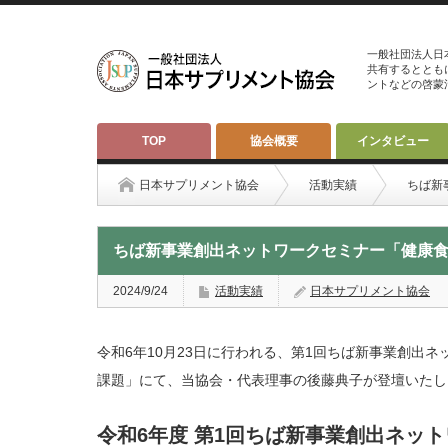
一般社団法人日
共有するととも
ントなどの啓蒙
TOP
協会概要
インタビュー
日本サプリメント協会
活動実績
ちば新
ちば新事業創出ネットワークセミナー「健康
2024/9/24
活動実績
日本サプリメント協会
令和6年10月23日に行われる、第1回ちば新事業創出
課題」にて、当協会・代表理事の後藤典子が登壇いたし
令和6年度 第1回ちば新事業創出ネッ