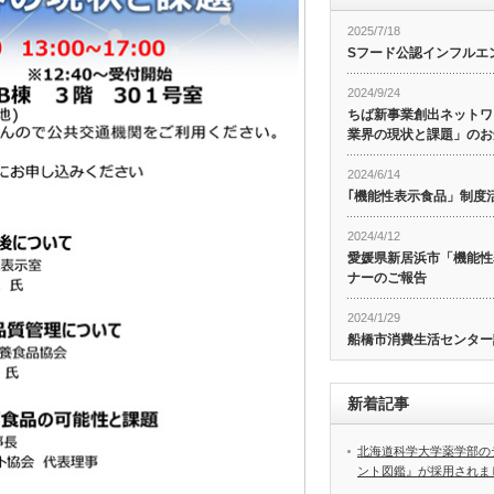
2025/7/18
Sフード公認インフルエ
2024/9/24
ちば新事業創出ネットワ
業界の現状と課題」のお
2024/6/14
｢機能性表示食品」制度
2024/4/12
愛媛県新居浜市「機能性
ナーのご報告
2024/1/29
船橋市消費生活センター
新着記事
北海道科学大学薬学部の
ント図鑑』が採用されま