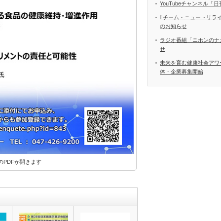
YouTubeチャンネル
｢チーム・ニュートリラ
のお知らせ
ラジオ番組「ニホンのナ
せ
未来を育む健康社会アワ
体・企業募集開始
PDFが開きます