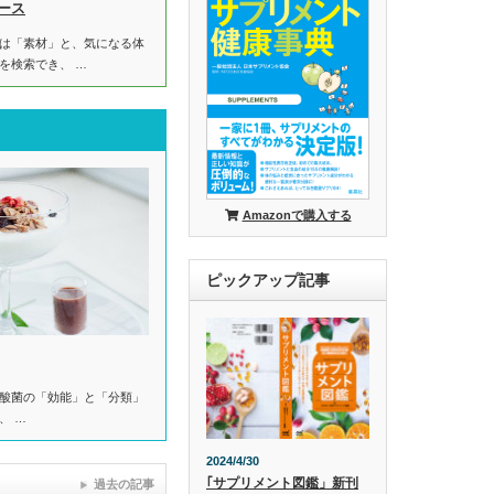
ース
は「素材」と、気になる体
を検索でき、 …
Amazonで購入する
ピックアップ記事
酸菌の「効能」と「分類」
、 …
2024/4/30
｢サプリメント図鑑」新刊
過去の記事