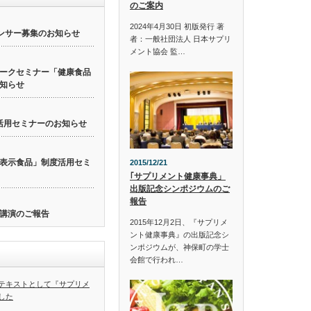
のご案内
2024年4月30日 初版発行 著
ンサー募集のお知らせ
者：一般社団法人 日本サプリ
メント協会 監…
ークセミナー「健康食品
知らせ
活用セミナーのお知らせ
表示食品」制度活用セミ
2015/12/21
｢サプリメント健康事典」
出版記念シンポジウムのご
報告
講演のご報告
2015年12月2日、『サプリメ
ント健康事典』の出版記念シ
ンポジウムが、神保町の学士
会館で行われ…
テキストとして『サプリメ
した