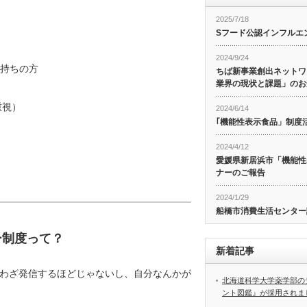
2025/7/18
Sフード公認インフルエ
2024/9/24
をお持ちの方
ちば新事業創出ネットワ
業界の現状と課題」のお
重視）
2024/6/14
｢機能性表示食品」制度
2024/4/12
愛媛県新居浜市「機能性
ナーのご報告
2024/1/29
船橋市消費生活センター
ー制度って？
新着記事
わざ発信するほどじゃないし、自分なんかが
北海道科学大学薬学部の
ント図鑑』が採用されま