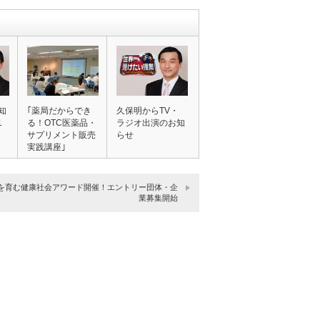
知
｢薬局だからでき
久保明からTV・
1
る！OTC医薬品・
ラジオ出演のお知
サプリメント販売
らせ
実践講座｣
を育む健康社会アワード開催！エントリー団体・企
業募集開始