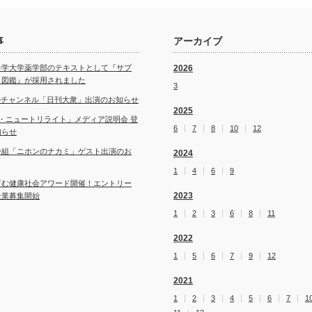
事
アーカイブ
科学大学薬学部のテキストとして『サプ
2026
ト図鑑』が採用されました
3
ubeチャンネル「日刊大衆」出演のお知らせ
2025
・ニュートリライト」メディア説明会 登
6
7
8
10
12
知らせ
番組「ニホンのナカミ」ゲスト出演のお
2024
1
4
6
9
育む健康社会アワード開催！エントリー
2023
企業募集開始
1
2
3
6
8
11
2022
1
5
6
7
9
12
2021
1
2
3
4
5
6
7
1