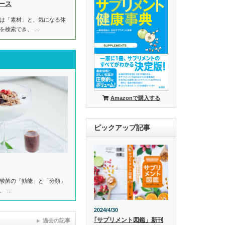
ース
は「素材」と、気になる体
を検索でき、 …
Amazonで購入する
ピックアップ記事
酸菌の「効能」と「分類」
、 …
2024/4/30
｢サプリメント図鑑」新刊
過去の記事