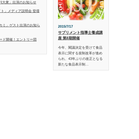
「日刊大衆」出演のお知らせ
イト」メディア説明会 登壇
カミ」ゲスト出演のお知ら
2015/7/17
サプリメント指導士養成講
座 第8期開催
ード開催！エントリー団
今年、閣議決定を受けて食品
表示に関する規制改革が進め
られ、43年ぶりの改正となる
新たな食品表示制…