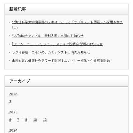
新着記事
北海道科学大学薬学部のテキストとして『サプリメント図鑑』が採用されま
した
YouTubeチャンネル「日刊大衆」出演のお知らせ
｢チーム・ニュートリライト」メディア説明会 登壇のお知らせ
ラジオ番組「ニホンのナカミ」ゲスト出演のお知らせ
未来を育む健康社会アワード開催！エントリー団体・企業募集開始
アーカイブ
2026
3
2025
6
7
8
10
12
2024