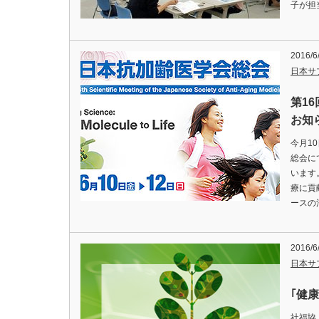
子が担
2016/6
日本サ
第1
お知
今月1
総会に
います
療に貢
ースの
2016/6
日本サ
｢健
社福協