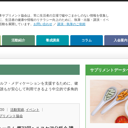
本サプリメント協会は、常に生活者の立場で嘘やごまかしのない情報を収集し
に、生活者の健康や情報のリテラシー向上のために、執筆・出版・講演・イベ
活動を展開しています。
お問い合わせ
／
講演・執筆のご依頼
活動紹介
養成講座
コラム
入会案内
サプリメントデータ
ルフ・メディケーションを支援するために、健
誰もが安心して利用できるよう中立的で多角的
/20
活動実績
,
イベント
プリメント協会