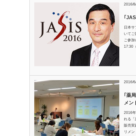
2016/8
｢JA
日本サ
いてご
ご参加
17:3
2016/6
｢薬
メン
201
れる「
販売実
リメン