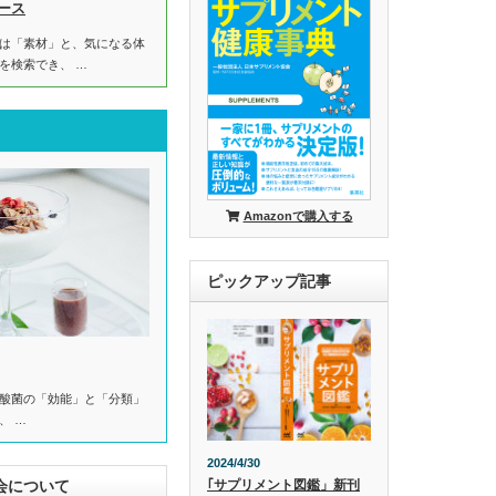
ース
は「素材」と、気になる体
を検索でき、 …
Amazonで購入する
ピックアップ記事
酸菌の「効能」と「分類」
、 …
2024/4/30
会について
｢サプリメント図鑑」新刊