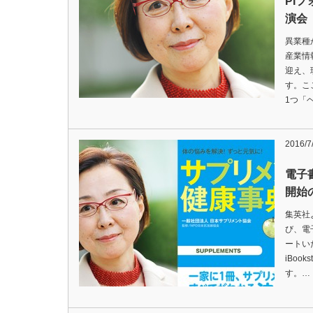
PI
演会
異業種
産業情
迎え、
す。こ
1つ「
2016/7
電子
開始
集英社
び、電
ートいた
iBoo
す。…