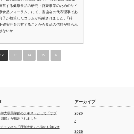
運営する健康食品の研究・啓蒙事業のためのサイ
康食品フォーラム」にて、当協会の代表理事であ
典子が執筆したコラムが掲載されました。｢科
不確実性を共有することから食品の信頼が得られ
はないか …
12
13
14
15
»
事
アーカイブ
科学大学薬学部のテキストとして『サプ
2026
ト図鑑』が採用されました
3
ubeチャンネル「日刊大衆」出演のお知らせ
2025