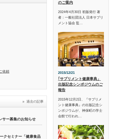
のご案内
2024年4月30日 初版発行 著
者：一般社団法人 日本サプリ
メント協会 監…
ご依頼
2015/12/21
｢サプリメント健康事典」
出版記念シンポジウムのご
報告
2015年12月2日、『サプリメ
過去の記事
ント健康事典』の出版記念シ
ンポジウムが、神保町の学士
会館で行われ…
ンサー募集のお知らせ
ークセミナー「健康食品