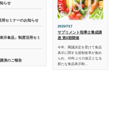
知らせ
活用セミナーのお知らせ
2015/7/17
サプリメント指導士養成講
表示食品」制度活用セミ
座 第8期開催
今年、閣議決定を受けて食品
表示に関する規制改革が進め
られ、43年ぶりの改正となる
講演のご報告
新たな食品表示制…