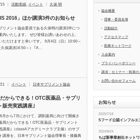
/15
活動実績
,
イベント
久保 明
協会概要
SIS 2016」ほか講演3件のお知らせ
理事・委員名簿
プリメント協会委員である久保明の講演3件につ
活動紹介
案内いたします。 ぜひ皆様お誘いあわせの上、
アクセスマップ
いただけますと幸いです。 9月4日（日）10:00～
医療ネットワーク
0（久保講演16:50～） ｢A…
入会案内
プライバシーポリシー
講演・セミナー・執筆の
お問い合わせフォーム
/21
イベント
日本サプリメント協会
局だからできる！OTC医薬品・サプリ
お知らせ
ト販売実践講座｣
2025/7/18
6年6月から7月にかけて、調剤薬局に向けて開催さ
Sフード公認インフルエ
薬局だからできる！OTC医薬品・サプリメント
践講座｣（classAアカデミークラブ主催）のサプ
2024/9/24
ト講座を、日本サプリメント協会理事長・後藤典
ちば新事業創出ネットワ