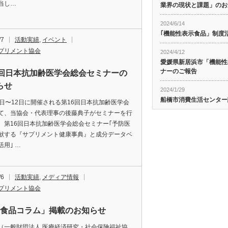
当し…
業界の現状と課題」のお
2024/6/14
｢機能性表示食品」制度
/7
活動実績
,
イベント
プリメント協会
2024/4/12
愛媛県新居浜市「機能性
ナーのご報告
6回日本抗加齢医学会総会セミナーの
らせ
2024/1/29
船橋市消費生活センター
0日〜12日に開催される第16回日本抗加齢医学会
て、当協会・代表理事の後藤典子がセミナーを行
。第16回日本抗加齢医学会総会セミナー｢予防医
献する『サプリメント健康事典』と成分データベ
活用｣ …
/6
活動実績
,
メディア情報
プリメント協会
康食品コラム」掲載のお知らせ
（一般財団法人 医療経済研究・社会保険福祉協