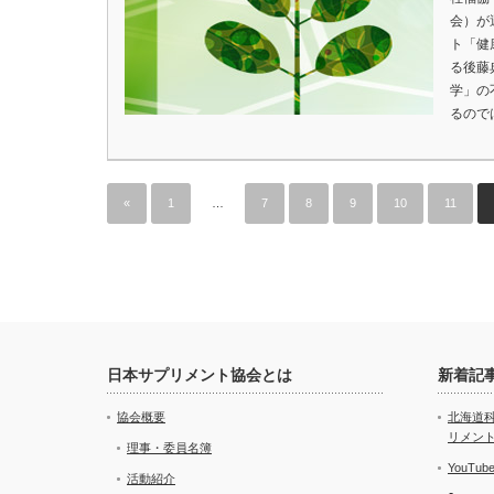
会）が
ト「健
る後藤
学」の
るので
«
1
…
7
8
9
10
11
日本サプリメント協会とは
新着記
協会概要
北海道
リメン
理事・委員名簿
YouT
活動紹介