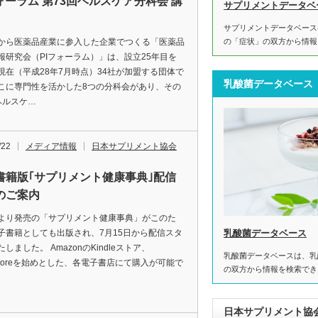
フォーラム 第73回ヘルスケア分科会 講
サプリメントデータベ
サプリメントデータベース
から医薬品産業に参入した企業でつくる「医薬品
の「症状」の双方から情報
報研究会（PIフォーラム）」は、設立25年目を
現在（平成28年7月時点）34社が加盟する団体で
乳酸菌データベース
こに専門性を活かした8つの分科会があり、その
ヘルスケ…
/22
メディア情報
日本サプリメント協会
書籍版｢サプリメント健康事典｣配信
のご案内
より発売の「サプリメント健康事典」がこのた
子書籍としても出版され、7月15日から配信スタ
乳酸菌データベース
しました。 AmazonのKindleストア、
乳酸菌データベースは、乳
kstoreを始めとした、各電子書店にて購入が可能で
の双方から情報を検索でき
日本サプリメント協