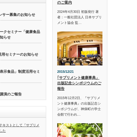
のご案内
2024年4月30日 初版発行 著
ンサー募集のお知らせ
者：一般社団法人 日本サプリ
メント協会 監…
ークセミナー「健康食品
知らせ
活用セミナーのお知らせ
表示食品」制度活用セミ
2015/12/21
｢サプリメント健康事典」
出版記念シンポジウムのご
報告
講演のご報告
2015年12月2日、『サプリメ
ント健康事典』の出版記念シ
ンポジウムが、神保町の学士
会館で行われ…
テキストとして『サプリメ
した