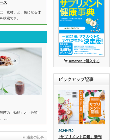
ース
は「素材」と、気になる体
を検索でき、 …
Amazonで購入する
ピックアップ記事
酸菌の「効能」と「分類」
、 …
2024/4/30
｢サプリメント図鑑」新刊
過去の記事