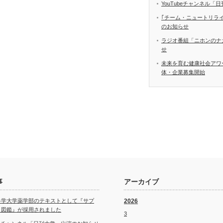
YouTubeチャンネル
｢チーム・ニュートリラ
のお知らせ
ラジオ番組「ニホンのナ
せ
未来を育む健康社会アワ
体・企業募集開始
事
アーカイブ
科学大学薬学部のテキストとして『サプ
2026
ト図鑑』が採用されました
3