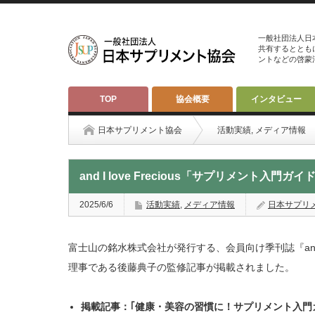
一般社団法人日
共有するととも
ントなどの啓蒙
TOP
協会概要
インタビュー
日本サプリメント協会
活動実績
,
メディア情報
and I love Frecious「サプリメント入門
2025/6/6
活動実績
,
メディア情報
日本サプリ
富士山の銘水株式会社が発行する、会員向け季刊誌『and I lo
理事である後藤典子の監修記事が掲載されました。
掲載記事：｢健康・美容の習慣に！サプリメント入門