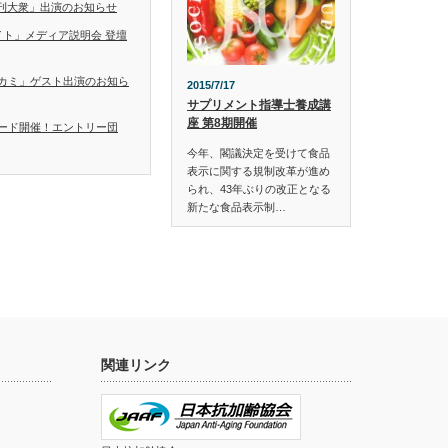
「日刊大衆」出演のお知らせ
イト」メディア説明会 登壇
カミ」ゲスト出演のお知ら
2015/7/17
サプリメント指導士養成講
座 第8期開催
ード開催！エントリー団
今年、閣議決定を受けて食品
表示に関する規制改革が進め
られ、43年ぶりの改正となる
新たな食品表示制…
関連リンク