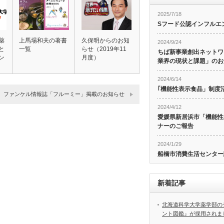
2025/7/18
Sフード公認インフルエ
薬
上馬場和夫の著書
久保明からのお知
2024/9/24
と
一覧
らせ（2019年11
ちば新事業創出ネットワ
ン
月度）
業界の現状と課題」のお
2024/6/14
｢機能性表示食品」制度
ファンケル情報誌「フルーミー」掲載のお知らせ
2024/4/12
愛媛県新居浜市「機能性
ナーのご報告
2024/1/29
船橋市消費生活センター
新着記事
北海道科学大学薬学部の
ント図鑑』が採用されま