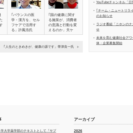
YouTubeチャンネル
｢チーム・ニュートリラ
機
｢バランスの医
｢国の健康に関す
のお知らせ
た
学・漢方を、セル
る施策が、消費者
ラジオ番組「ニホンのナ
す
フケアで活用す
の意識と行動を変
せ
る」許鳳浩氏
えるのか」天ケ
瀬…
未来を育む健康社会アワ
体・企業募集開始
｢人生のときめきが、健康の源です」帯津良一氏
事
アーカイブ
科学大学薬学部のテキストとして『サプ
2026