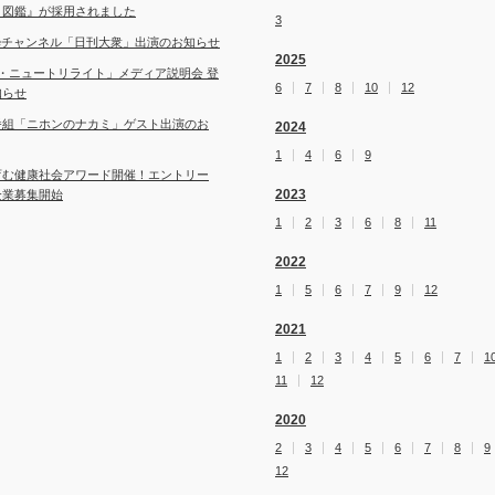
ト図鑑』が採用されました
3
ubeチャンネル「日刊大衆」出演のお知らせ
2025
・ニュートリライト」メディア説明会 登
6
7
8
10
12
知らせ
番組「ニホンのナカミ」ゲスト出演のお
2024
1
4
6
9
育む健康社会アワード開催！エントリー
2023
企業募集開始
1
2
3
6
8
11
2022
1
5
6
7
9
12
2021
1
2
3
4
5
6
7
1
11
12
2020
2
3
4
5
6
7
8
9
12