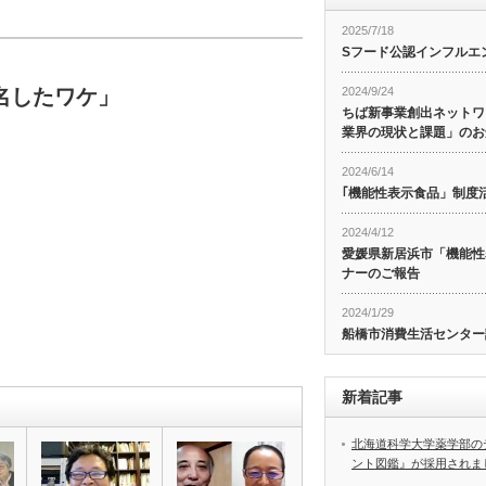
2025/7/18
Sフード公認インフルエ
2024/9/24
名したワケ」
ちば新事業創出ネットワ
業界の現状と課題」のお
2024/6/14
｢機能性表示食品」制度
2024/4/12
愛媛県新居浜市「機能性
ナーのご報告
2024/1/29
船橋市消費生活センター
新着記事
北海道科学大学薬学部の
ント図鑑』が採用されま