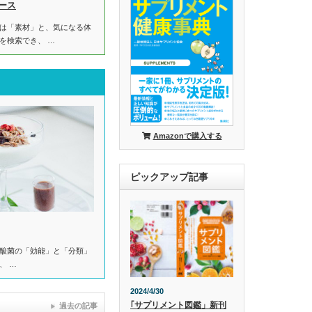
ース
は「素材」と、気になる体
を検索でき、 …
Amazonで購入する
ピックアップ記事
酸菌の「効能」と「分類」
、 …
2024/4/30
｢サプリメント図鑑」新刊
過去の記事