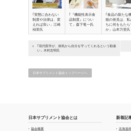
｢実態に合わない
｢『機能性表示食
｢食品の新たな
制度や法律は、変
品制度』につい
能の発見は、私
えれば良い」江崎
て」森下竜一氏
ちに何をもたら
禎英氏
か」山本万里氏
｢現代医学が、病気から自分を守ってくれるという勘違
い」木村忠明氏
日本サプリメント協会トップページへ
日本サプリメント協会とは
新着記
協会概要
北海道