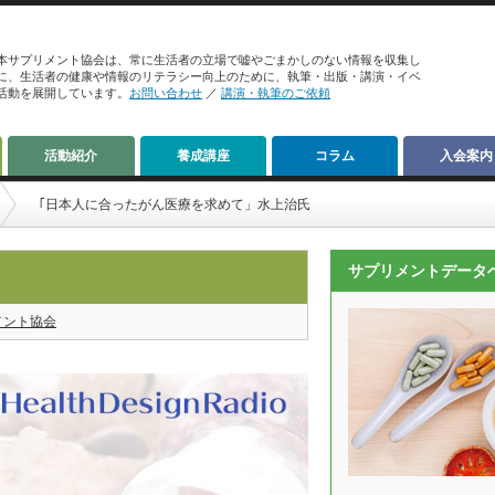
本サプリメント協会は、常に生活者の立場で嘘やごまかしのない情報を収集し
に、生活者の健康や情報のリテラシー向上のために、執筆・出版・講演・イベ
活動を展開しています。
お問い合わせ
／
講演・執筆のご依頼
活動紹介
養成講座
コラム
入会案内
｢日本人に合ったがん医療を求めて」水上治氏
サプリメントデータ
メント協会