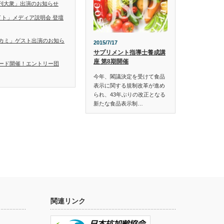
「日刊大衆」出演のお知らせ
イト」メディア説明会 登壇
カミ」ゲスト出演のお知ら
2015/7/17
サプリメント指導士養成講
座 第8期開催
ード開催！エントリー団
今年、閣議決定を受けて食品
表示に関する規制改革が進め
られ、43年ぶりの改正となる
新たな食品表示制…
関連リンク