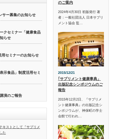
のご案内
2024年4月30日 初版発行 著
ンサー募集のお知らせ
者：一般社団法人 日本サプリ
メント協会 監…
ークセミナー「健康食品
知らせ
活用セミナーのお知らせ
表示食品」制度活用セミ
2015/12/21
｢サプリメント健康事典」
出版記念シンポジウムのご
報告
講演のご報告
2015年12月2日、『サプリメ
ント健康事典』の出版記念シ
ンポジウムが、神保町の学士
会館で行われ…
テキストとして『サプリメ
した