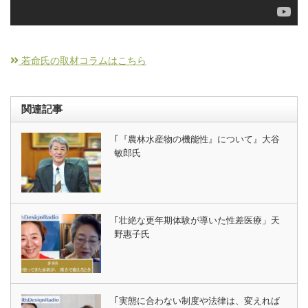
若命氏の取材コラムはこちら
関連記事
｢『農林水産物の機能性』について』大谷
敏郎氏
｢壮絶な更年期体験が導いた性差医療」天
野惠子氏
｢実態に合わない制度や法律は、変えれば