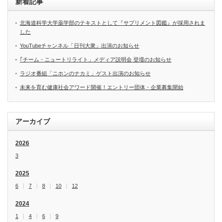
新着記事
北海道科学大学薬学部のテキストとして『サプリメント図鑑』が採用されま
した
YouTubeチャンネル「日刊大衆」出演のお知らせ
｢チーム・ニュートリライト」メディア説明会 登壇のお知らせ
ラジオ番組「ニホンのナカミ」ゲスト出演のお知らせ
未来を育む健康社会アワード開催！エントリー団体・企業募集開始
アーカイブ
2026
3
2025
6
7
8
10
12
2024
1
4
6
9