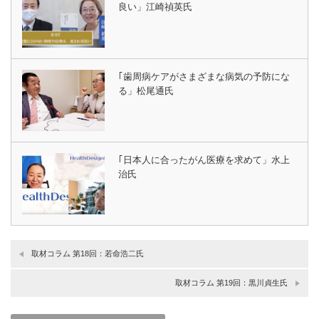
良い」江崎禎英氏
｢歯周病ケアがさまざまな病気の予防にな
る」松尾通氏
｢日本人に合ったがん医療を求めて」水上
治氏
取材コラム 第18回：若命浩二氏
取材コラム 第19回：黒川貞生氏