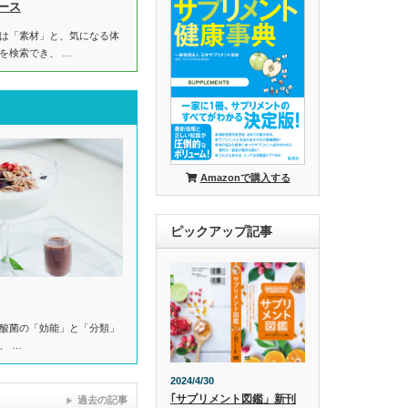
ース
は「素材」と、気になる体
を検索でき、 …
Amazonで購入する
ピックアップ記事
酸菌の「効能」と「分類」
、 …
2024/4/30
｢サプリメント図鑑」新刊
過去の記事