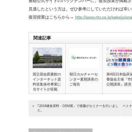
番組公式サイトのバックナンバーに、復習授業が掲載さ
見逃したという方は、ぜひ参考にしていただければ幸い
復習授業はこちらから→
http://www.ntv.co.jp/sekaju/on
関連記事
国立国会図書館の
朝日カルチャーセ
第4回日本臨床
インターネット資
ンター夏期講座の
養協会主催『市
料収集保存事業に
ご報告
公開講座』講演
当サイトが収載
さ…
｢2018健食原料・OEM展」で後藤がセミナーを行いまし
ベト
た。