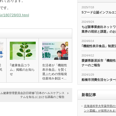
れております。
2025/7/18
です。
Sフード公認インフルエ
air/180728/03.html
2024/9/24
ちば新事業創出ネットワ
業界の現状と課題」のお
2024/6/14
｢機能性表示食品」制度
2024/4/12
愛媛県新居浜市「機能性
ナーのご報告
栄
｢健康食品コラ
生活者が「機能性
民
ム」掲載のお知ら
表示食品」を賢く
せ
選ぶための情報発
2024/1/29
信基地を創設 <…
船橋市消費生活センター
ナム健康管理委員会訪日研修｢日本のヘルスケアシス
新着記事
テムを知る｣における講義のご報告
北海道科学大学薬学部の
ント図鑑』が採用されま