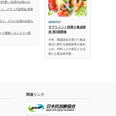
「日刊大衆」出演のお知らせ
イト」メディア説明会 登壇
カミ」ゲスト出演のお知ら
2015/7/17
サプリメント指導士養成講
座 第8期開催
ード開催！エントリー団
今年、閣議決定を受けて食品
表示に関する規制改革が進め
られ、43年ぶりの改正となる
新たな食品表示制…
関連リンク