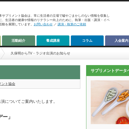
本サプリメント協会は、常に生活者の立場で嘘やごまかしのない情報を収集し
に、生活者の健康や情報のリテラシー向上のために、執筆・出版・講演・イベ
活動を展開しています。
お問い合わせ
／
講演・執筆のご依頼
活動紹介
養成講座
コラム
入会案内
久保明からTV・ラジオ出演のお知らせ
サプリメントデータ
メント協会
出演についてご案内いたします。
デー」