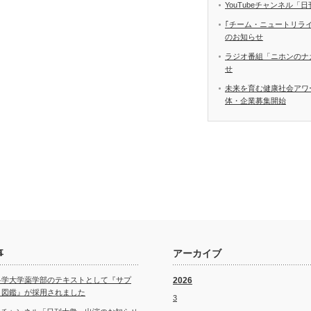
YouTubeチャンネル
｢チーム・ニュートリラ
のお知らせ
ラジオ番組「ニホンのナ
せ
未来を育む健康社会アワ
体・企業募集開始
事
アーカイブ
科学大学薬学部のテキストとして『サプ
2026
ト図鑑』が採用されました
3