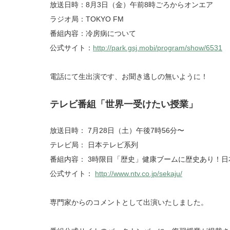
放送日時：8月3日（金）午前8時ごろからオンエア
ラジオ局：TOKYO FM
番組内容：冷房病について
公式サイト：
http://park.gsj.mobi/program/show/6531
電話にて生出演です、お聞き逃しの無いように！
テレビ番組「世界一受けたい授業」
放送日時： 7月28日（土）午後7時56分〜
テレビ局： 日本テレビ系列
番組内容： 3時限目「歴史」健康ブームに歴史あり！
公式サイト：
http://www.ntv.co.jp/sekaju/
専門家からのコメントとして出演いたしました。