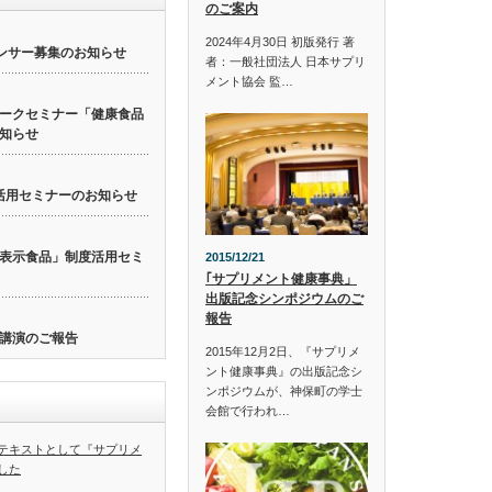
のご案内
2024年4月30日 初版発行 著
ンサー募集のお知らせ
者：一般社団法人 日本サプリ
メント協会 監…
ークセミナー「健康食品
知らせ
活用セミナーのお知らせ
表示食品」制度活用セミ
2015/12/21
｢サプリメント健康事典」
出版記念シンポジウムのご
報告
講演のご報告
2015年12月2日、『サプリメ
ント健康事典』の出版記念シ
ンポジウムが、神保町の学士
会館で行われ…
テキストとして『サプリメ
した