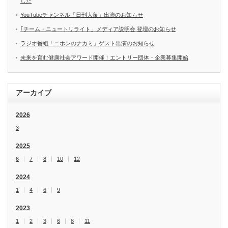
した
YouTubeチャンネル「日刊大衆」出演のお知らせ
｢チーム・ニュートリライト」メディア説明会 登壇のお知らせ
ラジオ番組「ニホンのナカミ」ゲスト出演のお知らせ
未来を育む健康社会アワード開催！エントリー団体・企業募集開始
アーカイブ
2026
3
2025
6
7
8
10
12
2024
1
4
6
9
2023
1
2
3
6
8
11