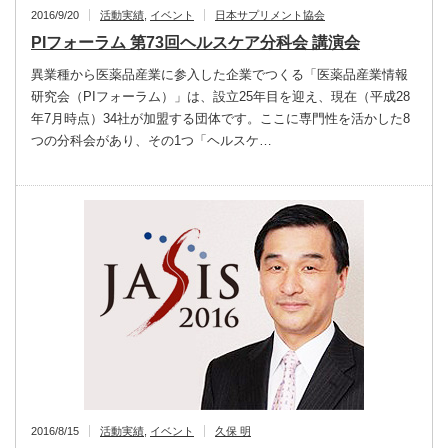
2016/9/20
活動実績
,
イベント
日本サプリメント協会
PIフォーラム 第73回ヘルスケア分科会 講演会
異業種から医薬品産業に参入した企業でつくる「医薬品産業情報
研究会（PIフォーラム）」は、設立25年目を迎え、現在（平成28
年7月時点）34社が加盟する団体です。ここに専門性を活かした8
つの分科会があり、その1つ「ヘルスケ…
2016/8/15
活動実績
,
イベント
久保 明