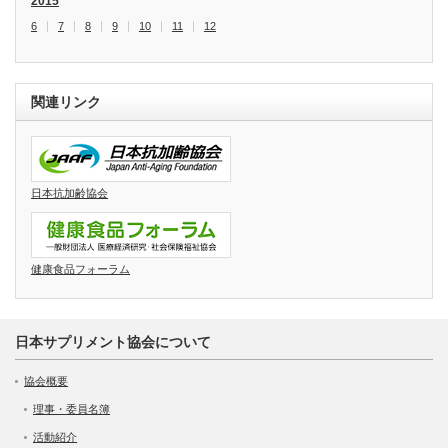
2015
6
7
8
9
10
11
12
関連リンク
日本抗加齢協会
健康食品フォーラム
日本サプリメント協会について
協会概要
理事・委員名簿
活動紹介