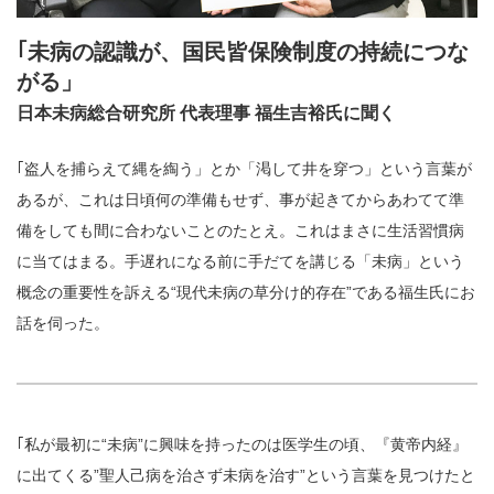
｢未病の認識が、国民皆保険制度の持続につな
がる」
日本未病総合研究所 代表理事 福生吉裕氏に聞く
｢盗人を捕らえて縄を綯う」とか「渇して井を穿つ」という言葉が
あるが、これは日頃何の準備もせず、事が起きてからあわてて準
備をしても間に合わないことのたとえ。これはまさに生活習慣病
に当てはまる。手遅れになる前に手だてを講じる「未病」という
概念の重要性を訴える“現代未病の草分け的存在”である福生氏にお
話を伺った。
｢私が最初に“未病”に興味を持ったのは医学生の頃、『黄帝内経』
に出てくる”聖人己病を治さず未病を治す”という言葉を見つけたと