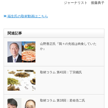
ジャーナリスト 後藤典子
福生氏の取材動画はこちら
関連記事
山野善正氏『我々の先祖は肉食していた
か』
取材コラム 第41回：丁宗鐡氏
取材コラム 第18回：若命浩二氏