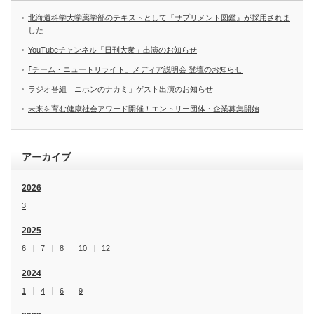
北海道科学大学薬学部のテキストとして『サプリメント図鑑』が採用されま
した
YouTubeチャンネル「日刊大衆」出演のお知らせ
｢チーム・ニュートリライト」メディア説明会 登壇のお知らせ
ラジオ番組「ニホンのナカミ」ゲスト出演のお知らせ
未来を育む健康社会アワード開催！エントリー団体・企業募集開始
アーカイブ
2026
3
2025
6
7
8
10
12
2024
1
4
6
9