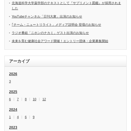
北海道科学大学薬学部のテキストとして『サプリメント図鑑』が採用されま
した
YouTubeチャンネル「日刊大衆」出演のお知らせ
｢チーム・ニュートリライト」メディア説明会 登壇のお知らせ
ラジオ番組「ニホンのナカミ」ゲスト出演のお知らせ
未来を育む健康社会アワード開催！エントリー団体・企業募集開始
アーカイブ
2026
3
2025
6
7
8
10
12
2024
1
4
6
9
2023