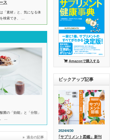
ース
は「素材」と、気になる体
を検索でき、 …
Amazonで購入する
ピックアップ記事
酸菌の「効能」と「分類」
、 …
2024/4/30
｢サプリメント図鑑」新刊
過去の記事