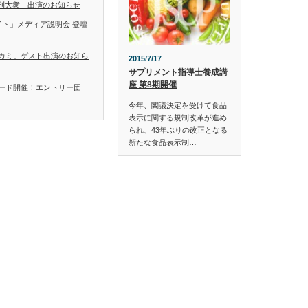
「日刊大衆」出演のお知らせ
イト」メディア説明会 登壇
カミ」ゲスト出演のお知ら
2015/7/17
サプリメント指導士養成講
座 第8期開催
ード開催！エントリー団
今年、閣議決定を受けて食品
表示に関する規制改革が進め
られ、43年ぶりの改正となる
新たな食品表示制…