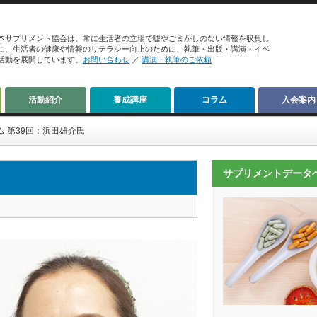
本サプリメント協会は、常に生活者の立場で嘘やごまかしのない情報を収集し
に、生活者の健康や情報のリテラシー向上のために、執筆・出版・講演・イベ
活動を展開しています。
お問い合わせ
／
講演・執筆のご依頼
活動紹介
養成講座
コラム
入会案内
ム 第39回：浜田雄介氏
サプリメントデータ