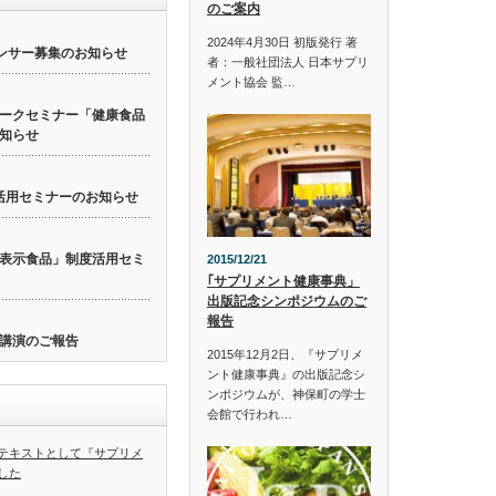
のご案内
2024年4月30日 初版発行 著
ンサー募集のお知らせ
者：一般社団法人 日本サプリ
メント協会 監…
ークセミナー「健康食品
知らせ
活用セミナーのお知らせ
表示食品」制度活用セミ
2015/12/21
｢サプリメント健康事典」
出版記念シンポジウムのご
報告
講演のご報告
2015年12月2日、『サプリメ
ント健康事典』の出版記念シ
ンポジウムが、神保町の学士
会館で行われ…
テキストとして『サプリメ
した