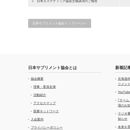
日本エステティック協会主催講演のご報告
日本サプリメント協会トップページへ
日本サプリメント協会とは
新着記
協会概要
北海道
リメン
理事・委員名簿
YouT
活動紹介
｢チーム
アクセスマップ
壇のお
医療ネットワーク
ラジオ
知らせ
入会案内
未来を
プライバシーポリシー