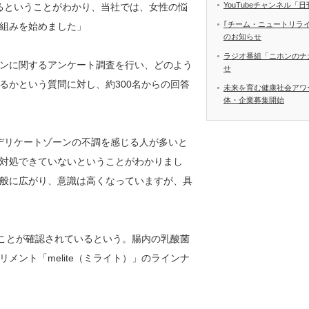
YouTubeチャンネル
るということがわかり、当社では、女性の悩
｢チーム・ニュートリラ
組みを始めました」
のお知らせ
ラジオ番組「ニホンのナ
ンに関するアンケート調査を行い、どのよう
せ
るかという質問に対し、約300名からの回答
未来を育む健康社会アワ
体・企業募集開始
デリケートゾーンの不調を感じる人が多いと
対処できていないということがわかりまし
般に広がり、意識は高くなっていますが、具
うことが確認されているという。腸内の乳酸菌
メント「melite（ミライト）」のラインナ