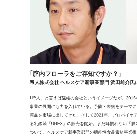
｢膣内フローラをご存知ですか？」
帝人株式会社 ヘルスケア新事業部門 浜田雄介氏
｢帝人」と言えば繊維の会社というイメージだが、201
事業の展開にも力を入れている。予防・未病をテーマに
商品を市場に出してきた。そして2021年、プロバイオ
る乳酸菌「UREX」の販売を開始。まだ耳慣れない「膣
ついて、ヘルスケア新事業部門の機能性食品素材事業推