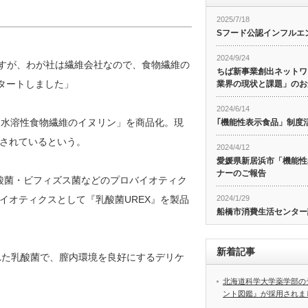
2025/7/18
Sフード公認インフルエ
2024/9/24
ですが、わが社は繊維会社なので、食物繊維の
ちば新事業創出ネットワ
タートしました」
業界の現状と課題」のお
2024/6/14
「水溶性食物繊維のイヌリン」を商品化。現
｢機能性表示食品」制度
されているという。
2024/4/12
愛媛県新居浜市「機能性
ナーのご報告
酸菌・ビフィズス菌などのプロバイオティク
2024/1/29
イオティクスとして『乳酸菌UREX』を製品
船橋市消費生活センター
新着記事
れた乳酸菌で、膣内環境を良好にするデリケ
北海道科学大学薬学部の
ント図鑑』が採用されま