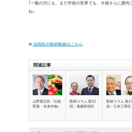
｢一般の方にも、まだ学術の世界でも、今後さらに膣内
ね」
浜田氏の取材動画はこちら
関連記事
山野善正氏『伝統
取材コラム 第10
取材コラム 第1
野菜・在来作物』
回：進藤和澄氏
回：江本三男氏