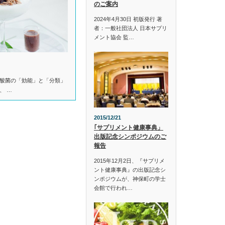
のご案内
2024年4月30日 初版発行 著
者：一般社団法人 日本サプリ
メント協会 監…
酸菌の「効能」と「分類」
、 …
2015/12/21
｢サプリメント健康事典」
出版記念シンポジウムのご
報告
2015年12月2日、『サプリメ
ント健康事典』の出版記念シ
ンポジウムが、神保町の学士
会館で行われ…