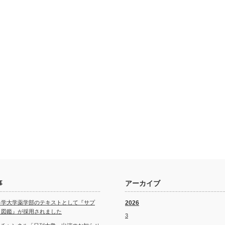
事
アーカイブ
科学大学薬学部のテキストとして『サプ
2026
ト図鑑』が採用されました
3