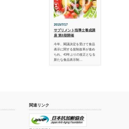
2015/7/17
サプリメント指導士養成講
座 第8期開催
今年、閣議決定を受けて食品
表示に関する規制改革が進め
られ、43年ぶりの改正となる
新たな食品表示制…
関連リンク