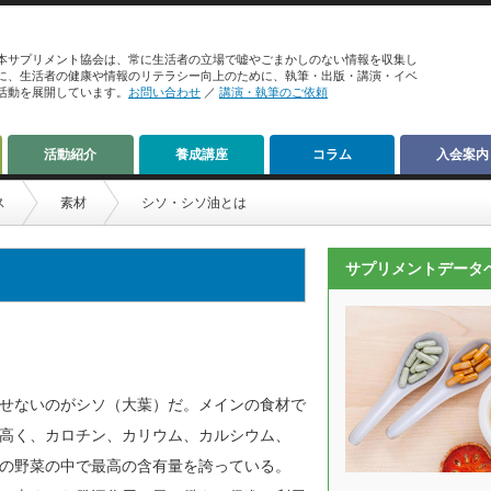
本サプリメント協会は、常に生活者の立場で嘘やごまかしのない情報を収集し
に、生活者の健康や情報のリテラシー向上のために、執筆・出版・講演・イベ
活動を展開しています。
お問い合わせ
／
講演・執筆のご依頼
活動紹介
養成講座
コラム
入会案内
ス
素材
シソ・シソ油とは
サプリメントデータ
せないのがシソ（大葉）だ。メインの食材で
高く、カロチン、カリウム、カルシウム、
の野菜の中で最高の含有量を誇っている。