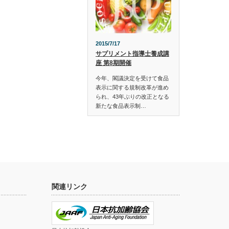
2015/7/17
サプリメント指導士養成講
座 第8期開催
今年、閣議決定を受けて食品
表示に関する規制改革が進め
られ、43年ぶりの改正となる
新たな食品表示制…
関連リンク