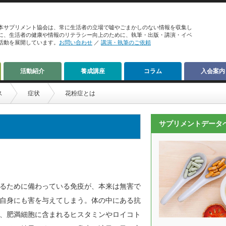
本サプリメント協会は、常に生活者の立場で嘘やごまかしのない情報を収集し
に、生活者の健康や情報のリテラシー向上のために、執筆・出版・講演・イベ
活動を展開しています。
お問い合わせ
／
講演・執筆のご依頼
活動紹介
養成講座
コラム
入会案内
ス
症状
花粉症とは
サプリメントデータ
るために備わっている免疫が、本来は無害で
自身にも害を与えてしまう。体の中にある抗
、肥満細胞に含まれるヒスタミンやロイコト