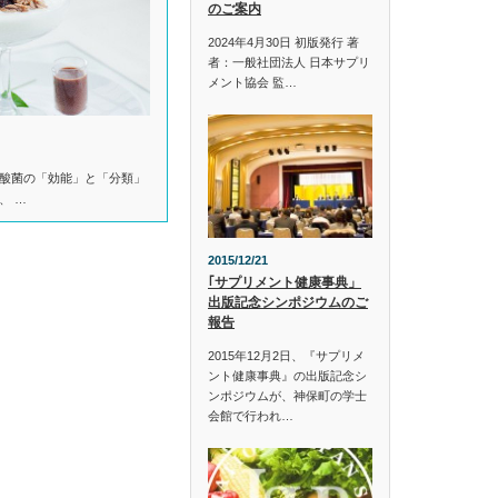
のご案内
2024年4月30日 初版発行 著
者：一般社団法人 日本サプリ
メント協会 監…
酸菌の「効能」と「分類」
、 …
2015/12/21
｢サプリメント健康事典」
出版記念シンポジウムのご
報告
2015年12月2日、『サプリメ
ント健康事典』の出版記念シ
ンポジウムが、神保町の学士
会館で行われ…