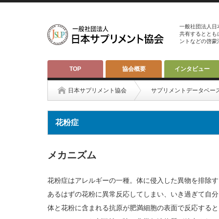
一般社団法人日
共有するととも
ントなどの啓蒙
TOP
協会概要
インタビュー
日本サプリメント協会
サプリメントデータベー
花粉症
メカニズム
花粉症はアレルギーの一種。体に侵入した異物を排除す
あるはずの花粉に異常反応してしまい、いき過ぎて自分
体と花粉に含まれる抗原が肥満細胞の表面で反応すると