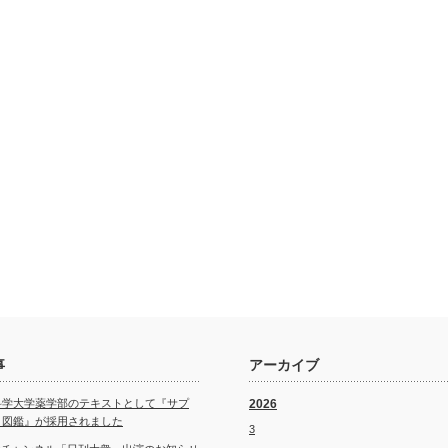
事
アーカイブ
科学大学薬学部のテキストとして『サプ
2026
ト図鑑』が採用されました
3