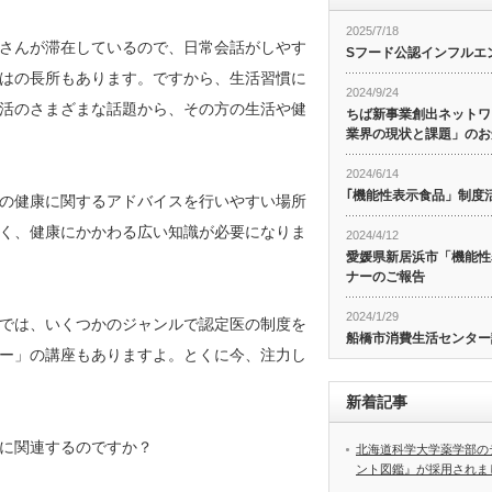
2025/7/18
さんが滞在しているので、日常会話がしやす
Sフード公認インフルエ
はの長所もあります。ですから、生活習慣に
2024/9/24
活のさまざまな話題から、その方の生活や健
ちば新事業創出ネットワ
業界の現状と課題」のお
2024/6/14
｢機能性表示食品」制度
の健康に関するアドバイスを行いやすい場所
く、健康にかかわる広い知識が必要になりま
2024/4/12
愛媛県新居浜市「機能性
ナーのご報告
2024/1/29
では、いくつかのジャンルで認定医の制度を
船橋市消費生活センター
ー」の講座もありますよ。とくに今、注力し
新着記事
に関連するのですか？
北海道科学大学薬学部の
ント図鑑』が採用されま