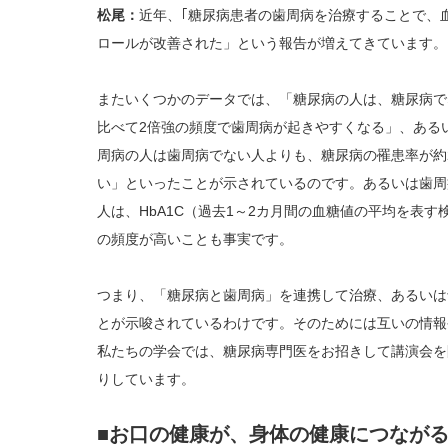
松尾：
近年、｢糖尿病患者の歯周病を治療することで、
ロールが改善された」という報告が増えてきています。
またいくつかのデータでは、「糖尿病の人は、糖尿病で
比べて2倍強の頻度で歯周病が起きやすくなる」、ある
周病の人は歯周病でない人よりも、糖尿病の罹患率が約
い」といったことが示されているのです。あるいは歯周
人は、HbA1C（過去1～2カ月間の血糖値の平均を表
の頻度が高いことも事実です。
つまり、「糖尿病と歯周病」を連携して治療、あるいは
とが示唆されているわけです。そのためには互いの情報
私たちの学会では、糖尿病専門医をお招きして講演会を
りしています。
■お口の健康が、身体の健康につなが