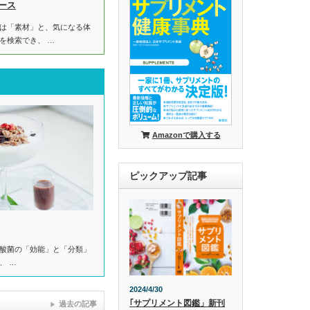
ース
は「素材」と、気になる体
を検索でき、 …
Amazonで購入する
ピックアップ記事
酸菌の「効能」と「分類」
、 …
2024/4/30
｢サプリメント図鑑」新刊
過去の記事