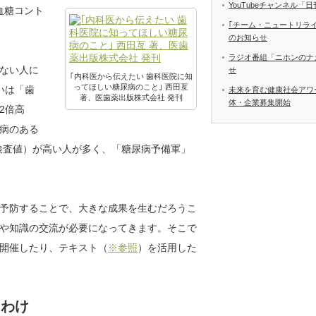
YouTubeチャンネル
血糖コント
｢チーム・ニュートリラ
のお知らせ
ラジオ番組「ニホンのナ
ない人に
せ
｢内科医から伝えたい 歯科医院に知
ってほしい糖尿病のこと｣ 西田亙
いは「歯
未来を育む健康社会アワ
著、医歯薬出版株式会社 発刊
体・企業募集開始
2倍高
病のある
す検査値）が高い人が多く、「糖尿病予備軍」
予防することで、大きな成果を生むだろうこ
や知識の交流が必要になってきます。そこで
開催したり、テキスト（
※参照
）を活用した
るわけ