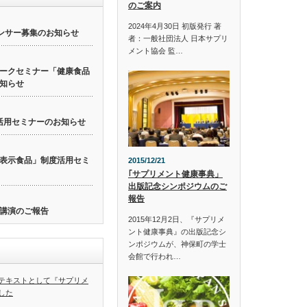
のご案内
2024年4月30日 初版発行 著
ンサー募集のお知らせ
者：一般社団法人 日本サプリ
メント協会 監…
ークセミナー「健康食品
知らせ
活用セミナーのお知らせ
表示食品」制度活用セミ
2015/12/21
｢サプリメント健康事典」
出版記念シンポジウムのご
報告
講演のご報告
2015年12月2日、『サプリメ
ント健康事典』の出版記念シ
ンポジウムが、神保町の学士
会館で行われ…
テキストとして『サプリメ
した