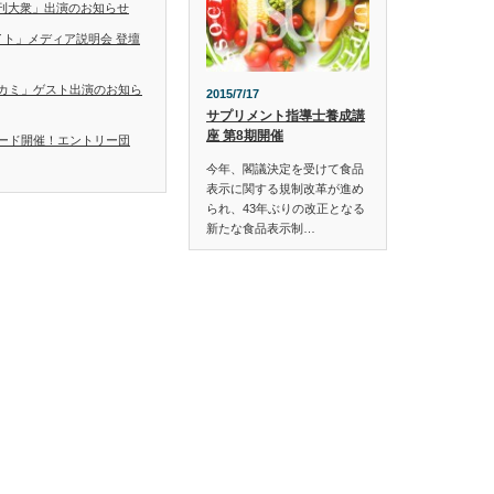
「日刊大衆」出演のお知らせ
イト」メディア説明会 登壇
カミ」ゲスト出演のお知ら
2015/7/17
サプリメント指導士養成講
座 第8期開催
ード開催！エントリー団
今年、閣議決定を受けて食品
表示に関する規制改革が進め
られ、43年ぶりの改正となる
新たな食品表示制…