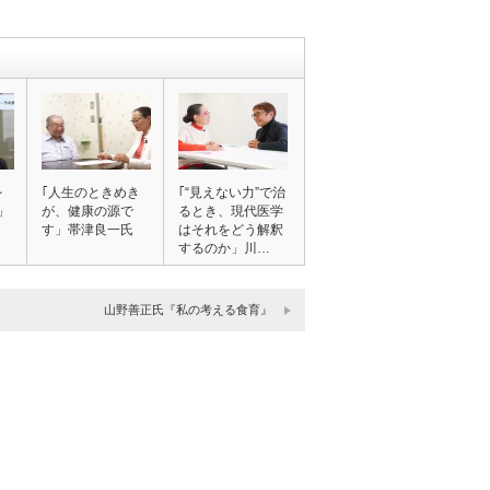
を
｢人生のときめき
｢“見えない力”で治
」
が、健康の源で
るとき、現代医学
す」帯津良一氏
はそれをどう解釈
するのか」川…
山野善正氏『私の考える食育』