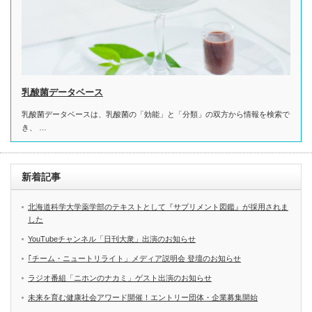
乳酸菌データベース
乳酸菌データベースは、乳酸菌の「効能」と「分類」の双方から情報を検索で
き、 …
新着記事
北海道科学大学薬学部のテキストとして『サプリメント図鑑』が採用されま
した
YouTubeチャンネル「日刊大衆」出演のお知らせ
｢チーム・ニュートリライト」メディア説明会 登壇のお知らせ
ラジオ番組「ニホンのナカミ」ゲスト出演のお知らせ
未来を育む健康社会アワード開催！エントリー団体・企業募集開始