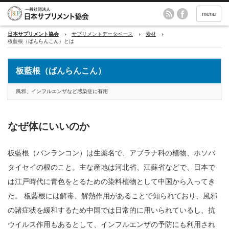
menu
日本サプリメント協会
サプリメントデータベース
素材
板藍根（ばんらんこん）とは
板藍根（ばんらんこん）
風邪、インフルエンザなど感染症に有用
なぜ体にいいのか
板藍根（バンランコン）は生薬名で、アブラナ科の植物、ホソバ
タイセイの根のこと。主な産地は河北省、江蘇省などで、日本で
は江戸時代に青色をとるための染料植物として中国から入ってき
た。 板藍根には解毒、解熱作用があることで知られており、風邪
の諸症状を緩和するため中国では日常的に用いられているし、抗
ウイルス作用もあるとして、インフルエンザの予防にも利用され