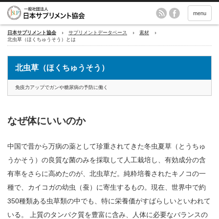
menu
日本サプリメント協会
サプリメントデータベース
素材
北虫草（ほくちゅうそう）とは
北虫草（ほくちゅうそう）
免疫力アップでガンや糖尿病の予防に働く
なぜ体にいいのか
中国で昔から万病の薬として珍重されてきた冬虫夏草（とうちゅ
うかそう）の良質な菌のみを採取して人工栽培し、有効成分の含
有率をさらに高めたのが、北虫草だ。純粋培養されたキノコの一
種で、カイコガの幼虫（蚕）に寄生するもの。現在、世界中で約
350種類ある虫草類の中でも、特に栄養価がすばらしいといわれて
いる。 上質のタンパク質を豊富に含み、人体に必要なバランスの