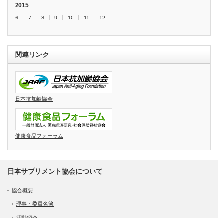
2015
6
7
8
9
10
11
12
関連リンク
日本抗加齢協会
健康食品フォーラム
日本サプリメント協会について
協会概要
理事・委員名簿
活動紹介