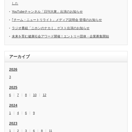
した
YouTubeチャンネル「日刊大衆」出演のお知らせ
｢チーム・ニュートリライト」メディア説明会 登壇のお知らせ
ラジオ番組「ニホンのナカミ」ゲスト出演のお知らせ
未来を育む健康社会アワード開催！エントリー団体・企業募集開始
アーカイブ
2026
3
2025
6
7
8
10
12
2024
1
4
6
9
2023
1
2
3
6
8
11