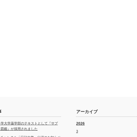
事
アーカイブ
科学大学薬学部のテキストとして『サプ
2026
ト図鑑』が採用されました
3