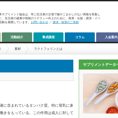
本サプリメント協会は、常に生活者の立場で嘘やごまかしのない情報を収集し
に、生活者の健康や情報のリテラシー向上のために、執筆・出版・講演・イベ
活動を展開しています。
お問い合わせ
／
講演・執筆のご依頼
活動紹介
養成講座
コラム
入会案内
ス
素材
ラクトフェリンとは
サプリメントデータ
液に含まれているタンパク質。特に母乳に多
働きをもっている。この作用は成人に対して