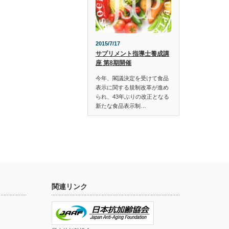
2015/7/17
サプリメント指導士養成講
座 第8期開催
今年、閣議決定を受けて食品
表示に関する規制改革が進め
られ、43年ぶりの改正となる
新たな食品表示制…
関連リンク