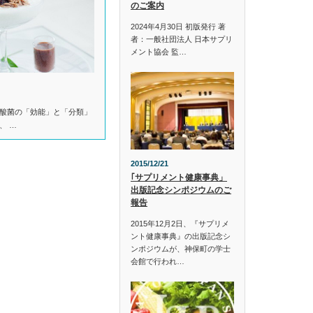
のご案内
2024年4月30日 初版発行 著
者：一般社団法人 日本サプリ
メント協会 監…
酸菌の「効能」と「分類」
、 …
2015/12/21
｢サプリメント健康事典」
出版記念シンポジウムのご
報告
2015年12月2日、『サプリメ
ント健康事典』の出版記念シ
ンポジウムが、神保町の学士
会館で行われ…