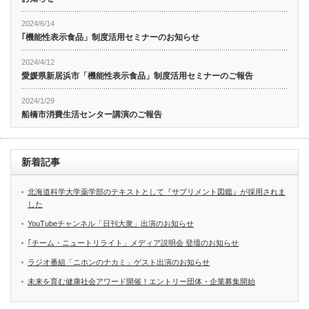
2024/6/14
｢機能性表示食品」制度活用セミナーのお知らせ
2024/4/12
愛媛県新居浜市「機能性表示食品」制度活用セミナーのご報告
2024/1/29
船橋市消費生活センター講演のご報告
新着記事
北海道科学大学薬学部のテキストとして『サプリメント図鑑』が採用されま
した
YouTubeチャンネル「日刊大衆」出演のお知らせ
｢チーム・ニュートリライト」メディア説明会 登壇のお知らせ
ラジオ番組「ニホンのナカミ」ゲスト出演のお知らせ
未来を育む健康社会アワード開催！エントリー団体・企業募集開始