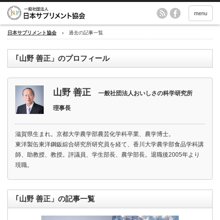
menu
日本サプリメント協会
過去の記事一覧
｢山野 善正」のプロフィール
山野 善正
一般社団法人おいしさの科学研究所
理事長
滋賀県生まれ。京都大学農学部農芸化学科卒業、農学博士。
東洋製缶東洋鋼鈑綜合研究所研究員を経て、香川大学農学部食品学科講
師、助教授、教授。評議員、学生部長、農学部長。退職後2005年より
現職。
｢山野 善正」の記事一覧