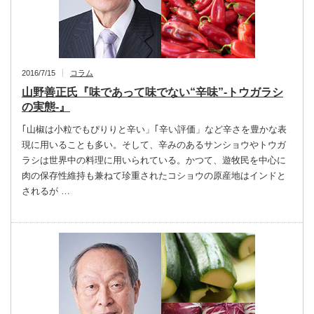
2016/7/15
コラム
山野善正氏『味であって味でない“辛味”‐トウガラシ
の実態‐』
｢山椒は小粒でもぴりりと辛い」｢辛い評価」など辛さを豊かな表
現に用いることも多い。そして、辛みのあるサンショウやトウガ
ラシは世界中の料理に用いられている。かつて、遊牧民を中心に
肉の保存性維持も兼ねて珍重されたコショウの原産地はインドと
されるが …