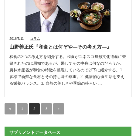
2016/5/11
コラム
山野善正氏『和食とは何ぞや―その考え方―』
和食の2つの考え方を紹介する。和食がユネスコ無形文化遺産に登
録されたのは周知であるが、果してその中身は何なのだろうか。
農林水産省が和食の特徴を整理しているので以下に紹介する。1.
多様で新鮮な食材とその持ち味の尊重。2. 健康的な食生活を支え
る栄養バランス。3. 自然の美しさや季節の移ろい …
«
1
2
3
»
サプリメントデータベース