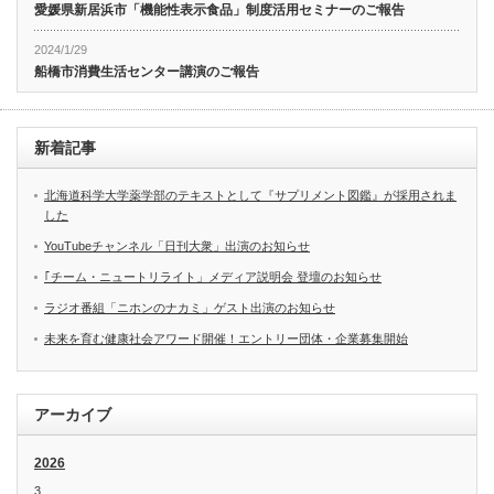
愛媛県新居浜市「機能性表示食品」制度活用セミナーのご報告
2024/1/29
船橋市消費生活センター講演のご報告
新着記事
北海道科学大学薬学部のテキストとして『サプリメント図鑑』が採用されま
した
YouTubeチャンネル「日刊大衆」出演のお知らせ
｢チーム・ニュートリライト」メディア説明会 登壇のお知らせ
ラジオ番組「ニホンのナカミ」ゲスト出演のお知らせ
未来を育む健康社会アワード開催！エントリー団体・企業募集開始
アーカイブ
2026
3