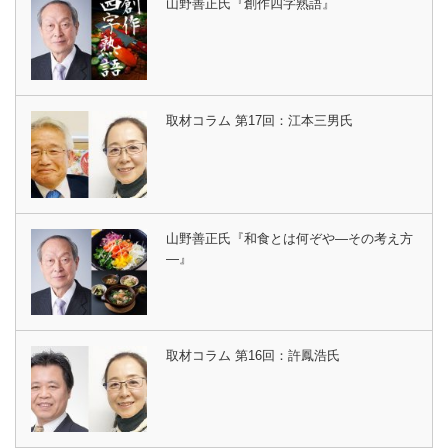
山野善正氏『創作四字熟語』
取材コラム 第17回：江本三男氏
山野善正氏『和食とは何ぞや―その考え方
―』
取材コラム 第16回：許鳳浩氏