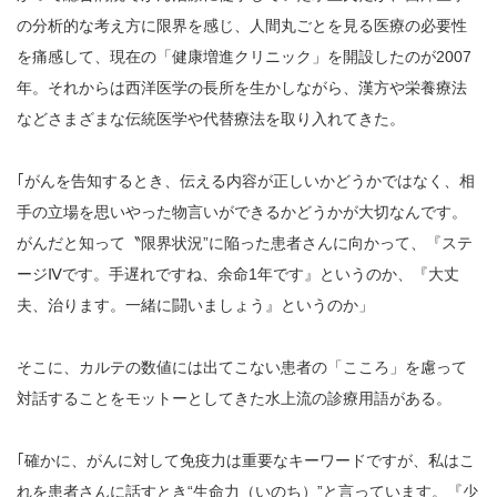
の分析的な考え方に限界を感じ、人間丸ごとを見る医療の必要性
を痛感して、現在の「健康増進クリニック」を開設したのが2007
年。それからは西洋医学の長所を生かしながら、漢方や栄養療法
などさまざまな伝統医学や代替療法を取り入れてきた。
｢がんを告知するとき、伝える内容が正しいかどうかではなく、相
手の立場を思いやった物言いができるかどうかが大切なんです。
がんだと知って〝限界状況”に陥った患者さんに向かって、『ステ
ージⅣです。手遅れですね、余命1年です』というのか、『大丈
夫、治ります。一緒に闘いましょう』というのか」
そこに、カルテの数値には出てこない患者の「こころ」を慮って
対話することをモットーとしてきた水上流の診療用語がある。
｢確かに、がんに対して免疫力は重要なキーワードですが、私はこ
れを患者さんに話すとき“生命力（いのち）”と言っています。『少