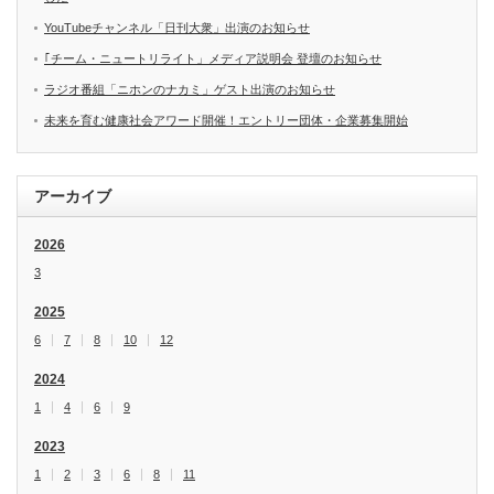
YouTubeチャンネル「日刊大衆」出演のお知らせ
｢チーム・ニュートリライト」メディア説明会 登壇のお知らせ
ラジオ番組「ニホンのナカミ」ゲスト出演のお知らせ
未来を育む健康社会アワード開催！エントリー団体・企業募集開始
アーカイブ
2026
3
2025
6
7
8
10
12
2024
1
4
6
9
2023
1
2
3
6
8
11