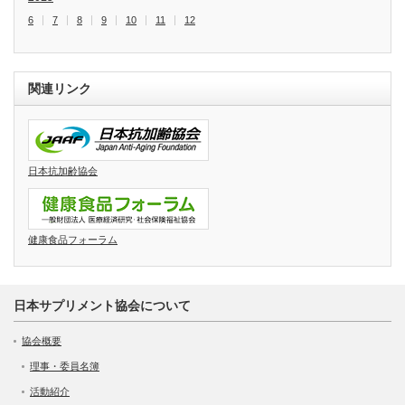
6
7
8
9
10
11
12
関連リンク
日本抗加齢協会
健康食品フォーラム
日本サプリメント協会について
協会概要
理事・委員名簿
活動紹介