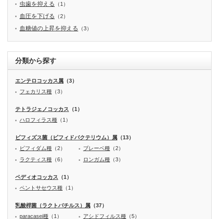
虫歯を抑える
（1）
血圧を下げる
（2）
血糖値の上昇を抑える
（3）
分類から探す
エンテロコッカス属
（3）
フェカリス種
（3）
テトラジェノコッカス
（1）
ハロフィラス種
（1）
ビフィズス菌（ビフィドバクテリウム）属
（13）
ビフィダム種
（2）
ブレーベ種
（2）
ラクティス種
（6）
ロンガム種
（3）
ペディオコッカス
（1）
ペントサセウス種
（1）
乳酸桿菌（ラクトバチルス）属
（37）
paracasei種
（1）
アシドフィルス種
（5）