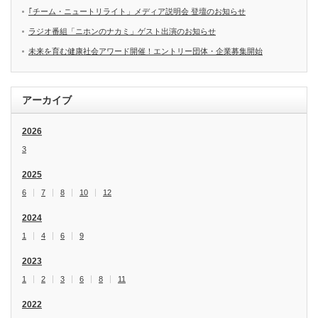
｢チーム・ニュートリライト」メディア説明会 登壇のお知らせ
ラジオ番組「ニホンのナカミ」ゲスト出演のお知らせ
未来を育む健康社会アワード開催！エントリー団体・企業募集開始
アーカイブ
2026
3
2025
6
7
8
10
12
2024
1
4
6
9
2023
1
2
3
6
8
11
2022