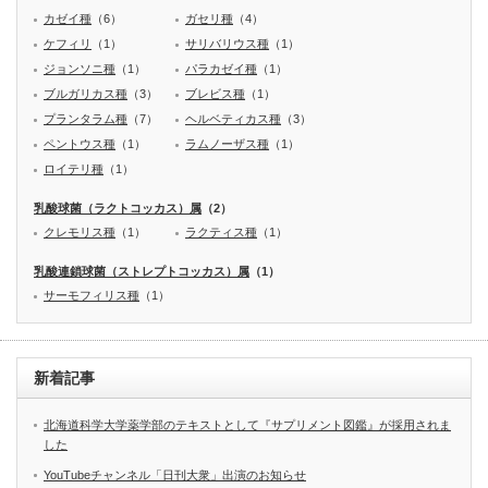
カゼイ種
（6）
ガセリ種
（4）
ケフィリ
（1）
サリバリウス種
（1）
ジョンソニ種
（1）
パラカゼイ種
（1）
ブルガリカス種
（3）
ブレビス種
（1）
プランタラム種
（7）
ヘルベティカス種
（3）
ペントウス種
（1）
ラムノーザス種
（1）
ロイテリ種
（1）
乳酸球菌（ラクトコッカス）属
（2）
クレモリス種
（1）
ラクティス種
（1）
乳酸連鎖球菌（ストレプトコッカス）属
（1）
サーモフィリス種
（1）
新着記事
北海道科学大学薬学部のテキストとして『サプリメント図鑑』が採用されま
した
YouTubeチャンネル「日刊大衆」出演のお知らせ