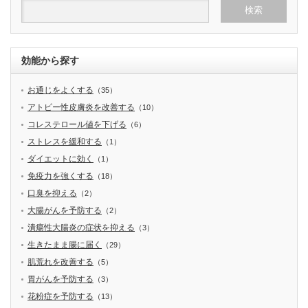
効能から探す
お通じをよくする
（35）
アトピー性皮膚炎を改善する
（10）
コレステロール値を下げる
（6）
ストレスを緩和する
（1）
ダイエットに効く
（1）
免疫力を強くする
（18）
口臭を抑える
（2）
大腸がんを予防する
（2）
潰瘍性大腸炎の症状を抑える
（3）
生きたまま腸に届く
（29）
肌荒れを改善する
（5）
胃がんを予防する
（3）
花粉症を予防する
（13）