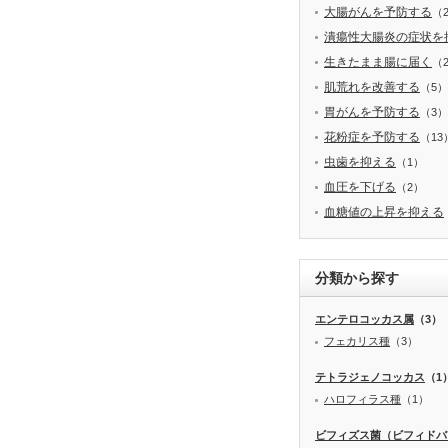
大腸がんを予防する
（
潰瘍性大腸炎の症状を
生きたまま腸に届く
（
肌荒れを改善する
（5）
胃がんを予防する
（3）
花粉症を予防する
（13
虫歯を抑える
（1）
血圧を下げる
（2）
血糖値の上昇を抑える
分類から探す
エンテロコッカス属
（3）
フェカリス種
（3）
テトラジェノコッカス
（1
ハロフィラス種
（1）
ビフィズス菌（ビフィドバ