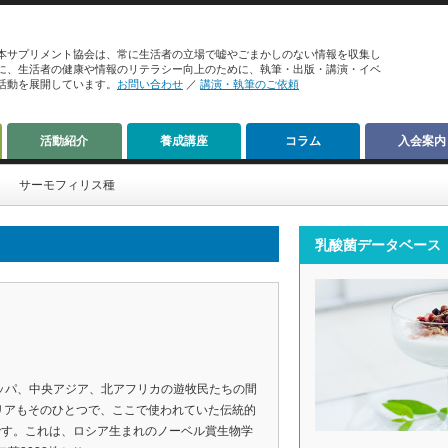
本サプリメント協会は、常に生活者の立場で嘘やごまかしのない情報を収集し
に、生活者の健康や情報のリテラシー向上のために、執筆・出版・講演・イベ
活動を展開しています。
お問い合わせ
／
講演・執筆のご依頼
活動紹介
養成講座
コラム
入会案内
サーモフィリス種
乳酸菌データベース
ロッパ、中央アジア、北アフリカの遊牧民たちの間
リアもそのひとつで、ここで使われていた伝統的
です。これは、ロシア生まれのノーベル賞生物学