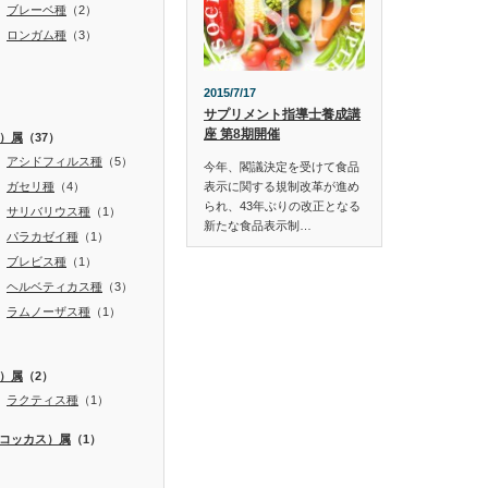
ブレーベ種
（2）
ロンガム種
（3）
2015/7/17
サプリメント指導士養成講
座 第8期開催
）属
（37）
アシドフィルス種
（5）
今年、閣議決定を受けて食品
ガセリ種
（4）
表示に関する規制改革が進め
られ、43年ぶりの改正となる
サリバリウス種
（1）
新たな食品表示制…
パラカゼイ種
（1）
ブレビス種
（1）
ヘルベティカス種
（3）
ラムノーザス種
（1）
）属
（2）
ラクティス種
（1）
コッカス）属
（1）