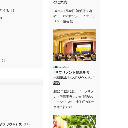
のご案内
2）
抑える
（3）
2024年4月30日 初版発行 著
者：一般社団法人 日本サプリ
29）
メント協会 監…
）
（3）
2015/12/21
｢サプリメント健康事典」
出版記念シンポジウムのご
報告
2015年12月2日、『サプリメ
ント健康事典』の出版記念シ
ンポジウムが、神保町の学士
会館で行われ…
）
クテリウム）属
（13）