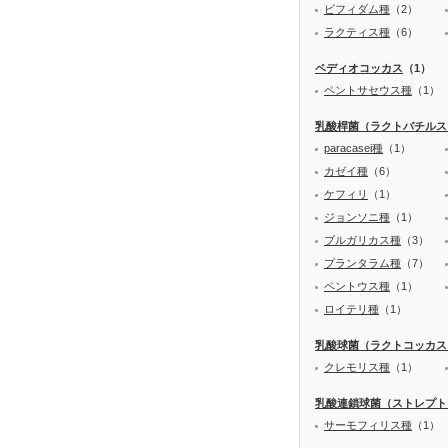
ビフィダム種
（2）
ラクティス種
（6）
ペディオコッカス
（1）
ペントサセウス種
（1）
乳酸桿菌（ラクトバチルス
paracasei種
（1）
カゼイ種
（6）
ケフィリ
（1）
ジョンソニ種
（1）
ブルガリカス種
（3）
プランタラム種
（7）
ペントウス種
（1）
ロイテリ種
（1）
乳酸球菌（ラクトコッカス
クレモリス種
（1）
乳酸連鎖球菌（ストレプト
サーモフィリス種
（1）