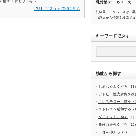
ア菌2038株とサーモフ…
乳酸菌データベース
LB81（1131）の詳細を見る
乳酸菌データベースは、乳
の双方から情報を検索でき
キーワードで探す
効能から探す
お通じをよくする
（35
アトピー性皮膚炎を改
コレステロール値を下
ストレスを緩和する
（
ダイエットに効く
（1）
免疫力を強くする
（18
口臭を抑える
（2）