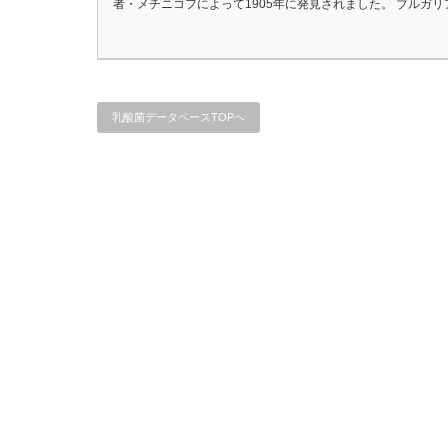
者・メチニコフによって1905年に発見されました。 ブルガリ
乳酸菌データベースTOPへ