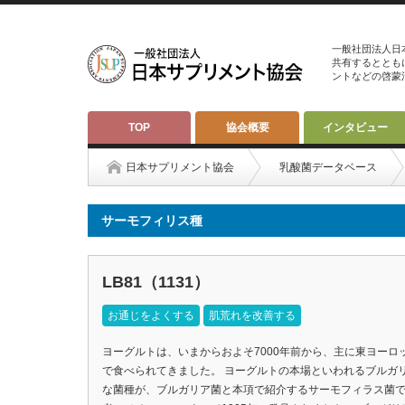
一般社団法人日
共有するととも
ントなどの啓蒙
TOP
協会概要
インタビュー
日本サプリメント協会
乳酸菌データベース
サーモフィリス種
LB81（1131）
お通じをよくする
肌荒れを改善する
ヨーグルトは、いまからおよそ7000年前から、主に東ヨー
で食べられてきました。 ヨーグルトの本場といわれるブルガ
な菌種が、ブルガリア菌と本項で紹介するサーモフィラス菌