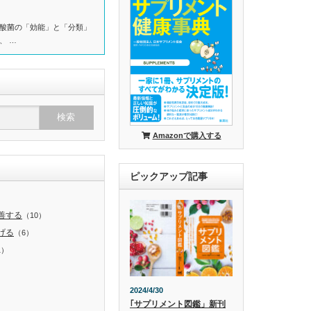
酸菌の「効能」と「分類」
、 …
Amazonで購入する
ピックアップ記事
）
善する
（10）
げる
（6）
1）
）
2024/4/30
｢サプリメント図鑑」新刊