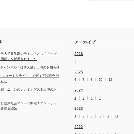
事
アーカイブ
科学大学薬学部のテキストとして『サプ
2026
ト図鑑』が採用されました
3
ubeチャンネル「日刊大衆」出演のお知らせ
2025
・ニュートリライト」メディア説明会 登
6
7
8
10
12
知らせ
番組「ニホンのナカミ」ゲスト出演のお
2024
1
4
6
9
育む健康社会アワード開催！エントリー
2023
企業募集開始
1
2
3
6
8
11
2022