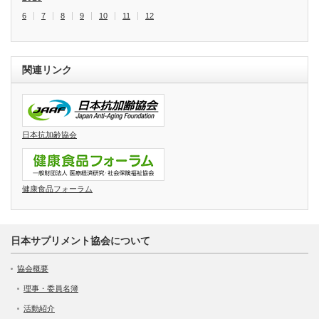
6
7
8
9
10
11
12
関連リンク
日本抗加齢協会
健康食品フォーラム
日本サプリメント協会について
協会概要
理事・委員名簿
活動紹介