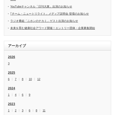
YouTubeチャンネル「日刊大衆」出演のお知らせ
｢チーム・ニュートリライト」メディア説明会 登壇のお知らせ
ラジオ番組「ニホンのナカミ」ゲスト出演のお知らせ
未来を育む健康社会アワード開催！エントリー団体・企業募集開始
アーカイブ
2026
3
2025
6
7
8
10
12
2024
1
4
6
9
2023
1
2
3
6
8
11