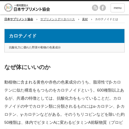
menu
日本サプリメント協会
サプリメントデータベース
素材
カロテノイドとは
カロテノイド
抗酸化力に優れた野菜や動物の色素成分
なぜ体にいいのか
動植物に含まれる黄色や赤色の色素成分のうち、脂溶性でβ-カロ
テンに似た構造をもつものをカロテノイドという。600種類以上あ
るが、共通の特徴としては、抗酸化力をもっていることだ。カロ
テノイドの中でカロテン類に分類されるものにはα-カロテン、β-カ
ロテン、γ-カロテンなどがある。そのうちリコピンなどを除いた約
50種類は、体内でビタミンAに変わるビタミンA前駆物質（プロビ