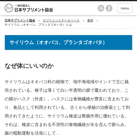
menu
日本サプリメント協会
サプリメントデータベース
素材
サイリウム（オオバコ、プランタゴオバタ）とは
サイリウム（オオバコ、プランタゴオバタ）
なぜ体にいいのか
サイリウムはオオバコ科の植物で、地中海地域やインドで主に栽
培されている。種子は薄くて白い半透明の膜で覆われており、こ
の膜がハスク（外皮）。ハスクには食物繊維が豊富に含まれてお
り、食品として利用されている。 古くから便秘の治療薬として利
用されてきたように、サイリウム種皮は整腸作用に優れている。
それは、種皮に含まれる不溶性の食物繊維が水を含んで膨らみ、
腸の蠕動運動を活発にして…