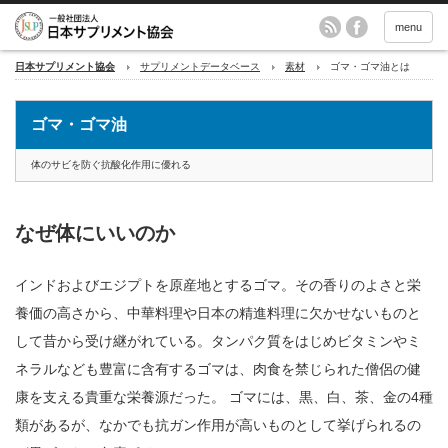
menu
日本サプリメント協会
サプリメントデータベース
素材
ゴマ・ゴマ油とは
ゴマ・ゴマ油
体のサビを防ぐ抗酸化作用に優れる
なぜ体にいいのか
インドおよびエジプトを原産地とするゴマ。その香りのよさと栄
養価の高さから、中華料理や日本の精進料理に欠かせないものと
して昔から受け継がれている。タンパク質をはじめビタミンやミ
ネラルなども豊富に含有するゴマは、肉食を禁じられた僧侶の健
康を支える貴重な栄養源だった。 ゴマには、黒、白、茶、金の4種
類があるが、なかでも抗ガン作用が高いものとして挙げられるの