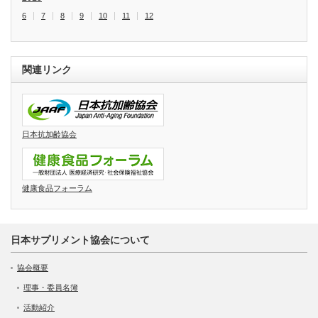
6
7
8
9
10
11
12
関連リンク
日本抗加齢協会
健康食品フォーラム
日本サプリメント協会について
協会概要
理事・委員名簿
活動紹介