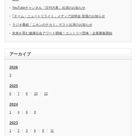
YouTubeチャンネル「日刊大衆」出演のお知らせ
｢チーム・ニュートリライト」メディア説明会 登壇のお知らせ
ラジオ番組「ニホンのナカミ」ゲスト出演のお知らせ
未来を育む健康社会アワード開催！エントリー団体・企業募集開始
アーカイブ
2026
3
2025
6
7
8
10
12
2024
1
4
6
9
2023
1
2
3
6
8
11