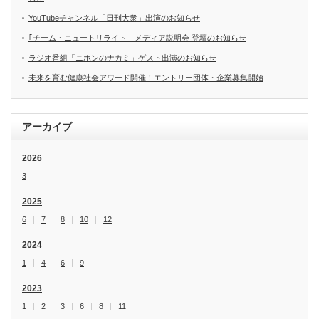
YouTubeチャンネル「日刊大衆」出演のお知らせ
｢チーム・ニュートリライト」メディア説明会 登壇のお知らせ
ラジオ番組「ニホンのナカミ」ゲスト出演のお知らせ
未来を育む健康社会アワード開催！エントリー団体・企業募集開始
アーカイブ
2026
3
2025
6
7
8
10
12
2024
1
4
6
9
2023
1
2
3
6
8
11