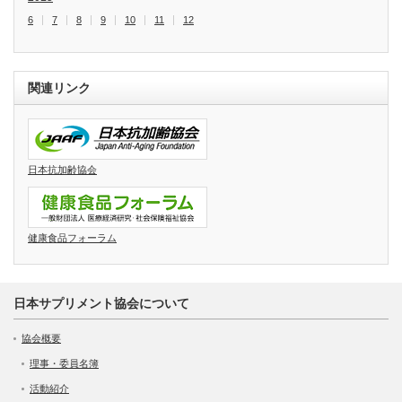
6
7
8
9
10
11
12
関連リンク
日本抗加齢協会
健康食品フォーラム
日本サプリメント協会について
協会概要
理事・委員名簿
活動紹介