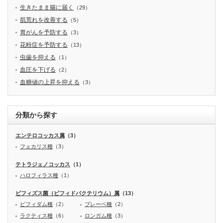
生きたまま腸に届く
（29）
肌荒れを改善する
（5）
胃がんを予防する
（3）
花粉症を予防する
（13）
虫歯を抑える
（1）
血圧を下げる
（2）
血糖値の上昇を抑える
（3）
分類から探す
エンテロコッカス属
（3）
フェカリス種
（3）
テトラジェノコッカス
（1）
ハロフィラス種
（1）
ビフィズス菌（ビフィドバクテリウム）属
（13）
ビフィダム種
（2）
ブレーベ種
（2）
ラクティス種
（6）
ロンガム種
（3）