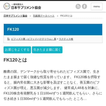
menu
日本サプリメント協会
乳酸菌データベース
FK120とは
FK120
ビフィズス菌（ビフィドバクテリウム）属
>
ラクティス種
お通じをよくする
生きたまま腸に届く
FK120とは
酪農の国、デンマークから取り寄せられたビフィズス菌で、生き
たまま腸まで届く強健な性質を持っています。 FK120株を摂取す
ると、腸内常在菌に大きな影響を及ぼすことなく、善玉菌のビフ
ィズス菌が増え、悪玉菌が減少します。 健常成人48名を対象に、
FK120株含有発酵乳を１日100mlずつ１週間飲んでもらい、さらに
引き続き１日300mlずつ１週間飲んでもらった ところ…