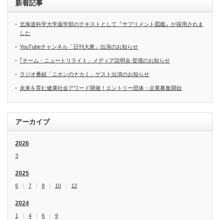
新着記事
北海道科学大学薬学部のテキストとして『サプリメント図鑑』が採用されま
した
YouTubeチャンネル「日刊大衆」出演のお知らせ
｢チーム・ニュートリライト」メディア説明会 登壇のお知らせ
ラジオ番組「ニホンのナカミ」ゲスト出演のお知らせ
未来を育む健康社会アワード開催！エントリー団体・企業募集開始
アーカイブ
2026
3
2025
6
7
8
10
12
2024
1
4
6
9