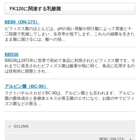
FK120に関連する乳酸菌
BE80（DN-173）
ビフィズス菌のほとんどは、pHの低い胃酸や胆汁酸によって胃腸と十
二指腸で死滅してしまい、生存率が低下します。これらの細菌を生きた
まま腸に届けるには、酸への強…
BB536
BB536は1971年に世界で初めて食品に利用されたビフィズス菌です。そ
れまでに発見されたビフィズス菌は酸素や熱に弱く、食品に応用するの
は技術的に困難とされ…
アルビン菌（BC-90）
ラクトバチルスカゼイBC-90は、アルビン菌とも言われます。 アルビン
菌の菌体成分と多糖体エキスが善玉菌のエサになり、お腹の中でビフィ
ズス菌などの善玉…
GCL2505
BE80（DN-173）