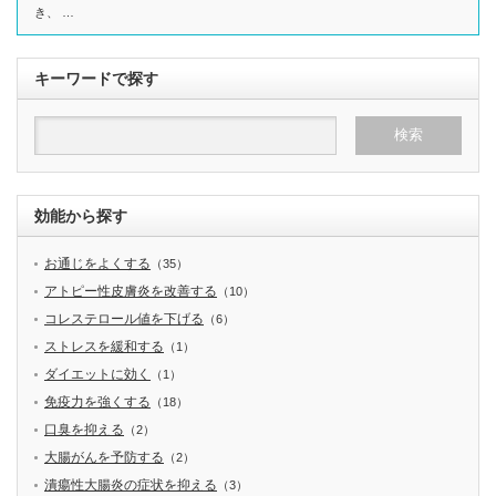
き、 …
キーワードで探す
効能から探す
お通じをよくする
（35）
アトピー性皮膚炎を改善する
（10）
コレステロール値を下げる
（6）
ストレスを緩和する
（1）
ダイエットに効く
（1）
免疫力を強くする
（18）
口臭を抑える
（2）
大腸がんを予防する
（2）
潰瘍性大腸炎の症状を抑える
（3）