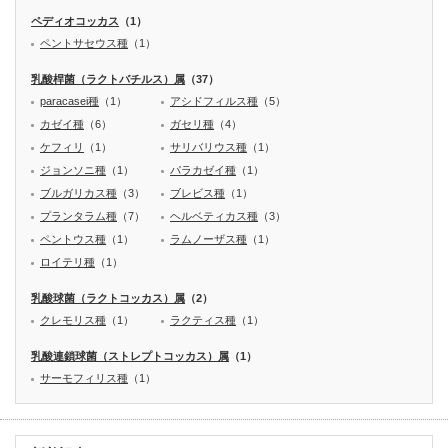
ペディオコッカス
（1）
ペントサセウス種
（1）
乳酸桿菌（ラクトバチルス）属
（37）
paracasei種
（1）
アシドフィルス種
（5）
カゼイ種
（6）
ガセリ種
（4）
ケフィリ
（1）
サリバリウス種
（1）
ジョンソニ種
（1）
パラカゼイ種
（1）
ブルガリカス種
（3）
ブレビス種
（1）
プランタラム種
（7）
ヘルベティカス種
（3）
ペントウス種
（1）
ラムノーザス種
（1）
ロイテリ種
（1）
乳酸球菌（ラクトコッカス）属
（2）
クレモリス種
（1）
ラクティス種
（1）
乳酸連鎖球菌（ストレプトコッカス）属
（1）
サーモフィリス種
（1）