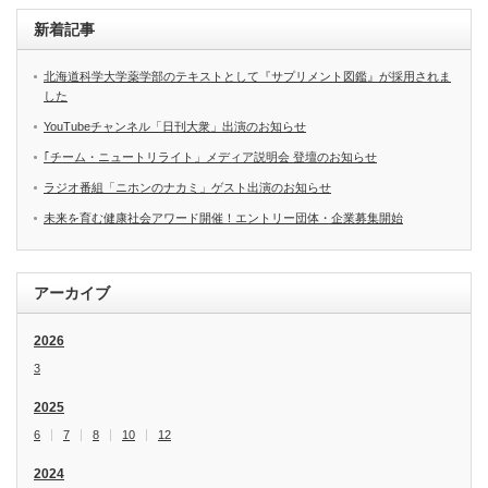
新着記事
北海道科学大学薬学部のテキストとして『サプリメント図鑑』が採用されま
した
YouTubeチャンネル「日刊大衆」出演のお知らせ
｢チーム・ニュートリライト」メディア説明会 登壇のお知らせ
ラジオ番組「ニホンのナカミ」ゲスト出演のお知らせ
未来を育む健康社会アワード開催！エントリー団体・企業募集開始
アーカイブ
2026
3
2025
6
7
8
10
12
2024