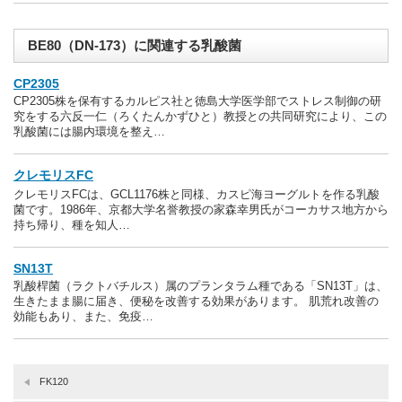
BE80（DN-173）に関連する乳酸菌
CP2305
CP2305株を保有するカルピス社と徳島大学医学部でストレス制御の研
究をする六反一仁（ろくたんかずひと）教授との共同研究により、この
乳酸菌には腸内環境を整え…
クレモリスFC
クレモリスFCは、GCL1176株と同様、カスピ海ヨーグルトを作る乳酸
菌です。1986年、京都大学名誉教授の家森幸男氏がコーカサス地方から
持ち帰り、種を知人…
SN13T
乳酸桿菌（ラクトバチルス）属のプランタラム種である「SN13T」は、
生きたまま腸に届き、便秘を改善する効果があります。 肌荒れ改善の
効能もあり、また、免疫…
FK120