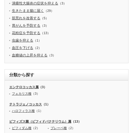
潰瘍性大腸炎の症状を抑える
（3）
生きたまま腸に届く
（29）
肌荒れを改善する
（5）
胃がんを予防する
（3）
花粉症を予防する
（13）
虫歯を抑える
（1）
血圧を下げる
（2）
血糖値の上昇を抑える
（3）
分類から探す
エンテロコッカス属
（3）
フェカリス種
（3）
テトラジェノコッカス
（1）
ハロフィラス種
（1）
ビフィズス菌（ビフィドバクテリウム）属
（13）
ビフィダム種
（2）
ブレーベ種
（2）