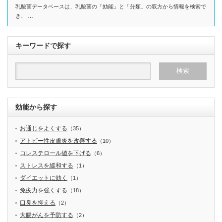
乳酸菌データベースは、乳酸菌の「効能」と「分類」の双方から情報を検索で
き、 …
キーワードで探す
効能から探す
お通じをよくする
（35）
アトピー性皮膚炎を改善する
（10）
コレステロール値を下げる
（6）
ストレスを緩和する
（1）
ダイエットに効く
（1）
免疫力を強くする
（18）
口臭を抑える
（2）
大腸がんを予防する
（2）