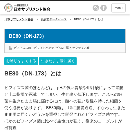
menu
日本サプリメント協会
乳酸菌データベース
BE80（DN-173）とは
BE80（DN-173）
ビフィズス菌（ビフィドバクテリウム）属
>
ラクティス種
お通じをよくする
生きたまま腸に届く
BE80（DN-173）とは
ビフィズス菌のほとんどは、pHの低い胃酸や胆汁酸によって胃腸
と十二指腸で死滅してしまい、生存率が低下します。これらの細
菌を生きたまま腸に届けるには、酸への強い耐性を持った細菌を
使う必要があります。 BE80菌は、特に腸管通過、すなわち生きた
まま腸に届くかどうかを重視して開発されたビフィズス菌です。
ほかのビフィズス菌に比べて生命力が強く、従来のヨーグルトが
出荷直…