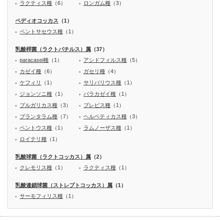
ラクティス種
（6）
ロンガム種
（3）
ペディオコッカス
（1）
ペントサセウス種
（1）
乳酸桿菌（ラクトバチルス）属
（37）
paracasei種
（1）
アシドフィルス種
（5）
カゼイ種
（6）
ガセリ種
（4）
ケフィリ
（1）
サリバリウス種
（1）
ジョンソニ種
（1）
パラカゼイ種
（1）
ブルガリカス種
（3）
ブレビス種
（1）
プランタラム種
（7）
ヘルベティカス種
（3）
ペントウス種
（1）
ラムノーザス種
（1）
ロイテリ種
（1）
乳酸球菌（ラクトコッカス）属
（2）
クレモリス種
（1）
ラクティス種
（1）
乳酸連鎖球菌（ストレプトコッカス）属
（1）
サーモフィリス種
（1）