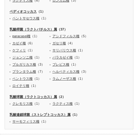
ラクティス種
（6）
ロンガム種
（3）
ペディオコッカス
（1）
ペントサセウス種
（1）
乳酸桿菌（ラクトバチルス）属
（37）
paracasei種
（1）
アシドフィルス種
（5）
カゼイ種
（6）
ガセリ種
（4）
ケフィリ
（1）
サリバリウス種
（1）
ジョンソニ種
（1）
パラカゼイ種
（1）
ブルガリカス種
（3）
ブレビス種
（1）
プランタラム種
（7）
ヘルベティカス種
（3）
ペントウス種
（1）
ラムノーザス種
（1）
ロイテリ種
（1）
乳酸球菌（ラクトコッカス）属
（2）
クレモリス種
（1）
ラクティス種
（1）
乳酸連鎖球菌（ストレプトコッカス）属
（1）
サーモフィリス種
（1）