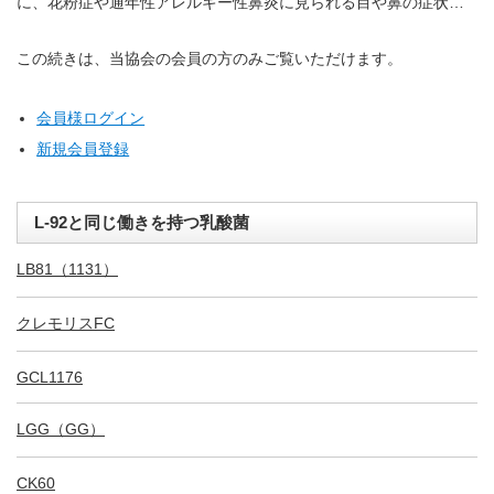
に、花粉症や通年性アレルギー性鼻炎に見られる目や鼻の症状…
この続きは、当協会の会員の方のみご覧いただけます。
会員様ログイン
新規会員登録
L-92と同じ働きを持つ乳酸菌
LB81（1131）
クレモリスFC
GCL1176
LGG（GG）
CK60