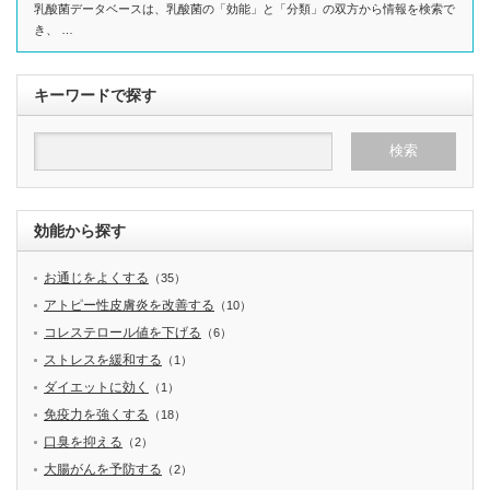
乳酸菌データベースは、乳酸菌の「効能」と「分類」の双方から情報を検索で
き、 …
キーワードで探す
効能から探す
お通じをよくする
（35）
アトピー性皮膚炎を改善する
（10）
コレステロール値を下げる
（6）
ストレスを緩和する
（1）
ダイエットに効く
（1）
免疫力を強くする
（18）
口臭を抑える
（2）
大腸がんを予防する
（2）