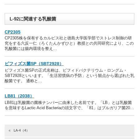
L-92に関連する乳酸菌
CP2305
CP2305株を保有するカルピス社と徳島大学医学部でストレス制御の研
究をする六反一仁（ろくたんかずひと）教授との共同研究により、この
乳酸菌には腸内環境を整え…
ビフィズス菌SP（SBT2928）
ビフィズス菌SPの正式名称は、ビフィドバクテリウム・ロングム・
SBT2928といいます。「生活習慣病の予防」という観点から選ばれた乳
酸菌です。 通称と…
LB81（2038）
LB81は乳酸菌の菌株ナンバーに由来した名前です。「LB」とは乳酸菌
を意味するLactic Acid Bacteriaの頭文字で、「81」はブルガリア菌20…
LA-4（4）