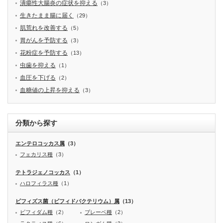
潰瘍性大腸炎の症状を抑える
（3）
生きたまま腸に届く
（29）
肌荒れを改善する
（5）
胃がんを予防する
（3）
花粉症を予防する
（13）
虫歯を抑える
（1）
血圧を下げる
（2）
血糖値の上昇を抑える
（3）
分類から探す
エンテロコッカス属
（3）
フェカリス種
（3）
テトラジェノコッカス
（1）
ハロフィラス種
（1）
ビフィズス菌（ビフィドバクテリウム）属
（13）
ビフィダム種
（2）
ブレーベ種
（2）