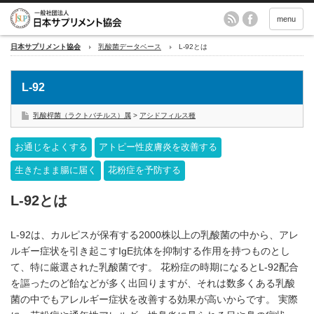
menu
日本サプリメント協会
乳酸菌データベース
L-92とは
L-92
乳酸桿菌（ラクトバチルス）属
>
アシドフィルス種
お通じをよくする
アトピー性皮膚炎を改善する
生きたまま腸に届く
花粉症を予防する
L-92とは
L-92は、カルピスが保有する2000株以上の乳酸菌の中から、アレ
ルギー症状を引き起こすIgE抗体を抑制する作用を持つものとし
て、特に厳選された乳酸菌です。 花粉症の時期になるとL-92配合
を謳ったのど飴などが多く出回りますが、それは数多くある乳酸
菌の中でもアレルギー症状を改善する効果が高いからです。 実際