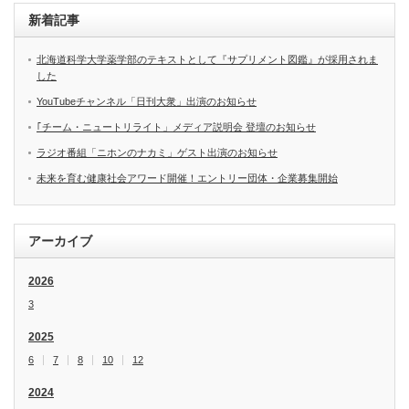
新着記事
北海道科学大学薬学部のテキストとして『サプリメント図鑑』が採用されま
した
YouTubeチャンネル「日刊大衆」出演のお知らせ
｢チーム・ニュートリライト」メディア説明会 登壇のお知らせ
ラジオ番組「ニホンのナカミ」ゲスト出演のお知らせ
未来を育む健康社会アワード開催！エントリー団体・企業募集開始
アーカイブ
2026
3
2025
6
7
8
10
12
2024