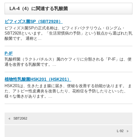
LA-4（4）に関連する乳酸菌
ビフィズス菌SP（SBT2928）
ビフィズス菌SPの正式名称は、ビフィドバクテリウム・ロングム・
SBT2928といいます。「生活習慣病の予防」という観点から選ばれた乳
酸菌です。 通称と…
P-IF
乳酸桿菌（ラクトバチルス）属のケフィリに分類される「P-IF」は、便
通を改善する乳酸菌です。…
植物性乳酸菌HSK201（HSK201）
HSK201は、生きたまま腸に届き、便秘を改善する効能があります。 ま
た、アトピー性皮膚炎を改善したり、花粉症を予防したりといった、
様々な働きがあります。…
SBT2062
L-92