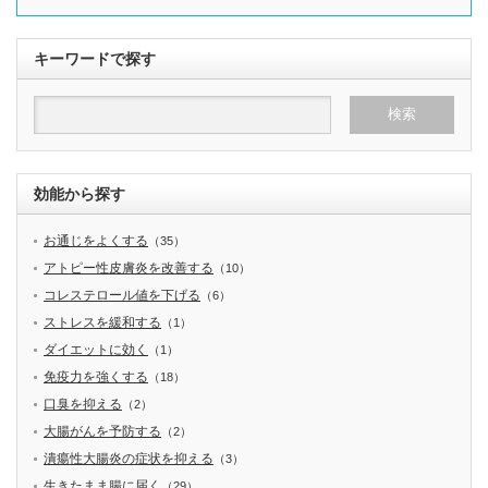
キーワードで探す
効能から探す
お通じをよくする
（35）
アトピー性皮膚炎を改善する
（10）
コレステロール値を下げる
（6）
ストレスを緩和する
（1）
ダイエットに効く
（1）
免疫力を強くする
（18）
口臭を抑える
（2）
大腸がんを予防する
（2）
潰瘍性大腸炎の症状を抑える
（3）
生きたまま腸に届く
（29）