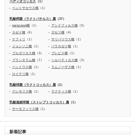
ペディオコッカス
（1）
ペントサセウス種
（1）
乳酸桿菌（ラクトバチルス）属
（37）
paracasei種
（1）
アシドフィルス種
（5）
カゼイ種
（6）
ガセリ種
（4）
ケフィリ
（1）
サリバリウス種
（1）
ジョンソニ種
（1）
パラカゼイ種
（1）
ブルガリカス種
（3）
ブレビス種
（1）
プランタラム種
（7）
ヘルベティカス種
（3）
ペントウス種
（1）
ラムノーザス種
（1）
ロイテリ種
（1）
乳酸球菌（ラクトコッカス）属
（2）
クレモリス種
（1）
ラクティス種
（1）
乳酸連鎖球菌（ストレプトコッカス）属
（1）
サーモフィリス種
（1）
新着記事