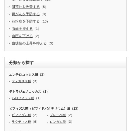
肌荒れを改善する
（5）
胃がんを予防する
（3）
花粉症を予防する
（13）
虫歯を抑える
（1）
血圧を下げる
（2）
血糖値の上昇を抑える
（3）
分類から探す
エンテロコッカス属
（3）
フェカリス種
（3）
テトラジェノコッカス
（1）
ハロフィラス種
（1）
ビフィズス菌（ビフィドバクテリウム）属
（13）
ビフィダム種
（2）
ブレーベ種
（2）
ラクティス種
（6）
ロンガム種
（3）