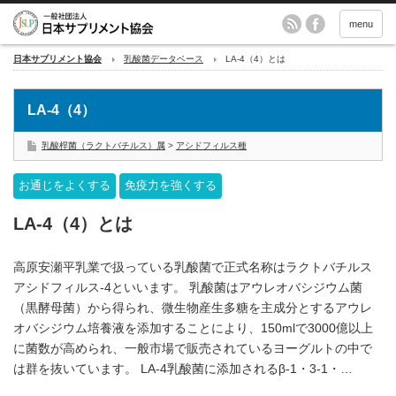
menu
日本サプリメント協会
乳酸菌データベース
LA-4（4）とは
LA-4（4）
乳酸桿菌（ラクトバチルス）属
>
アシドフィルス種
お通じをよくする
免疫力を強くする
LA-4（4）とは
高原安瀬平乳業で扱っている乳酸菌で正式名称はラクトバチルス
アシドフィルス-4といいます。 乳酸菌はアウレオバシジウム菌
（黒酵母菌）から得られ、微生物産生多糖を主成分とするアウレ
オバシジウム培養液を添加することにより、150mlで3000億以上
に菌数が高められ、一般市場で販売されているヨーグルトの中で
は群を抜いています。 LA-4乳酸菌に添加されるβ-1・3-1・…