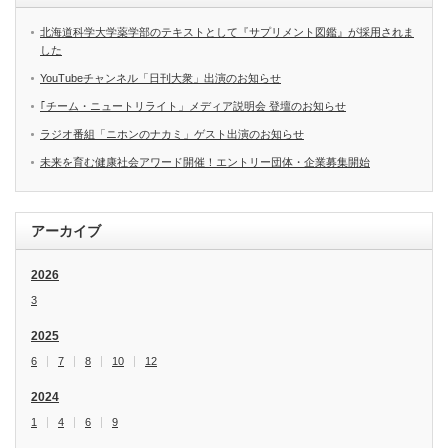
北海道科学大学薬学部のテキストとして『サプリメント図鑑』が採用されま
した
YouTubeチャンネル「日刊大衆」出演のお知らせ
｢チーム・ニュートリライト」メディア説明会 登壇のお知らせ
ラジオ番組「ニホンのナカミ」ゲスト出演のお知らせ
未来を育む健康社会アワード開催！エントリー団体・企業募集開始
アーカイブ
2026
3
2025
6
7
8
10
12
2024
1
4
6
9