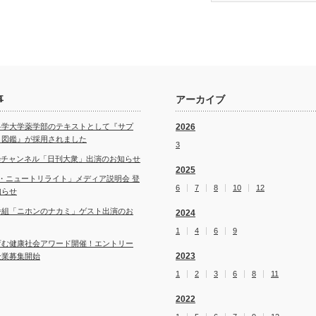
事
アーカイブ
科学大学薬学部のテキストとして『サプ
2026
ト図鑑』が採用されました
3
ubeチャンネル「日刊大衆」出演のお知らせ
2025
・ニュートリライト」メディア説明会 登
6
7
8
10
12
知らせ
番組「ニホンのナカミ」ゲスト出演のお
2024
1
4
6
9
育む健康社会アワード開催！エントリー
2023
企業募集開始
1
2
3
6
8
11
2022