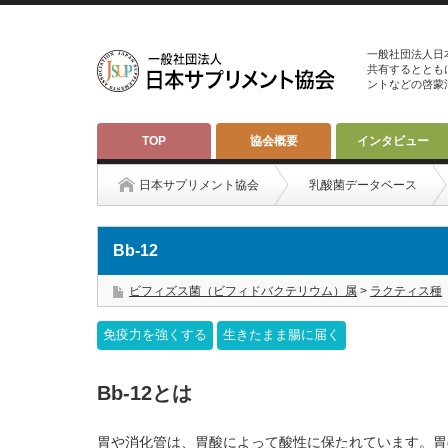
一般社団法人日
共有するととも
ントなどの啓蒙
TOP
協会概要
インタビュー
日本サプリメント協会
乳酸菌データベース
Bb-12
ビフィズス菌（ビフィドバクテリウム）属
>
ラクティス種
免疫力を強くする
生きたまま腸に届く
Bb-12とは
胃や消化管は、胃酸によって酸性に保たれています。胃