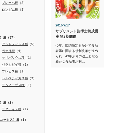
ブレーベ種
（2）
ロンガム種
（3）
2015/7/17
サプリメント指導士養成講
座 第8期開催
）属
（37）
アシドフィルス種
（5）
今年、閣議決定を受けて食品
ガセリ種
（4）
表示に関する規制改革が進め
られ、43年ぶりの改正となる
サリバリウス種
（1）
新たな食品表示制…
パラカゼイ種
（1）
ブレビス種
（1）
ヘルベティカス種
（3）
ラムノーザス種
（1）
）属
（2）
ラクティス種
（1）
コッカス）属
（1）