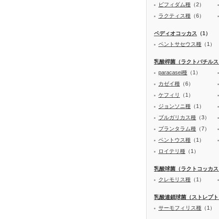
ビフィダム種
（2）
ラクティス種
（6）
ペディオコッカス
（1）
ペントサセウス種
（1）
乳酸桿菌（ラクトバチルス
paracasei種
（1）
カゼイ種
（6）
ケフィリ
（1）
ジョンソニ種
（1）
ブルガリカス種
（3）
プランタラム種
（7）
ペントウス種
（1）
ロイテリ種
（1）
乳酸球菌（ラクトコッカス
クレモリス種
（1）
乳酸連鎖球菌（ストレプト
サーモフィリス種
（1）