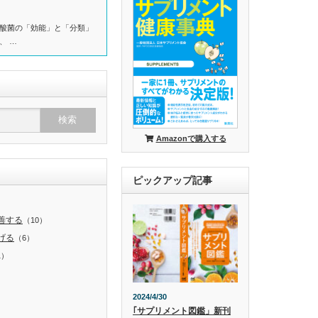
酸菌の「効能」と「分類」
、 …
Amazonで購入する
ピックアップ記事
）
善する
（10）
げる
（6）
1）
）
2024/4/30
｢サプリメント図鑑」新刊