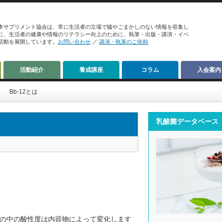
本サプリメント協会は、常に生活者の立場で嘘やごまかしのない情報を収集し
に、生活者の健康や情報のリテラシー向上のために、執筆・出版・講演・イベ
活動を展開しています。
お問い合わせ
／
講演・執筆のご依頼
活動紹介
養成講座
コラム
入会案内
Bb-12とは
乳酸菌データベース
の中の酸性度は内容物によって変化します