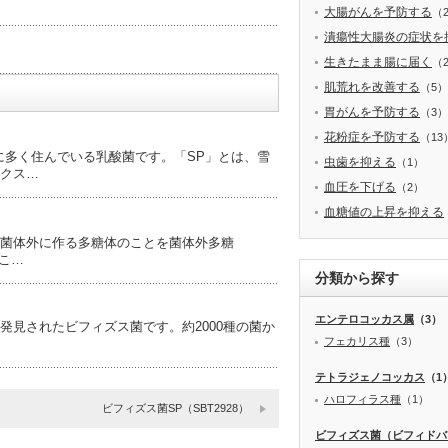
大腸がんを予防する
（
潰瘍性大腸炎の症状を
生きたまま腸に届く
（
肌荒れを改善する
（5）
胃がんを予防する
（3）
花粉症を予防する
（13
に多く住んでいる乳酸菌です。「SP」とは、雪
虫歯を抑える
（1）
クス…
血圧を下げる
（2）
血糖値の上昇を抑える
菌体外に作る多糖体のことを菌体外多糖
るこ…
分類から探す
エンテロコッカス属
（3）
発見されたビフィズス菌です。約2000種の菌か
フェカリス種
（3）
テトラジェノコッカス
（1
ハロフィラス種
（1）
ビフィズス菌SP（SBT2928）
ビフィズス菌（ビフィドバ