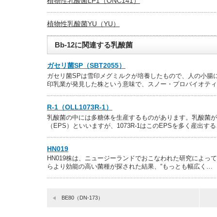
植物性乳酸菌LP1（ONC141）
植物性乳酸菌YU（YU）
Bb-12に関連する乳酸菌
ガセリ菌SP（SBT2055）
ガセリ菌SPは雪印メグミルクが培養したもので、人の小腸
印乳業が発見した株という意味で、スノー・プロバイオティ
R-1（OLL1073R-1）
乳酸菌の中には多糖体を生産するものがあります。乳酸菌が
（EPS）といいますが、1073R-1はこのEPSを多く産出す
HN019
HN019株は、ニュージーランドでおこなわれた研究によって
らより効能の高い菌種が探された結果、“もっとも幅広く…
BE80（DN-173）