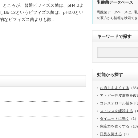
乳酸菌データベース
 ところが、普通ビフィズス菌は、pH4.0よ
b-12というビフィズス菌は、pH2.0とい
乳酸菌データベースは、乳
の双方から情報を検索でき
般的なビフィズス菌よりも酸…
キーワードで探す
効能から探す
お通じをよくする
（35
アトピー性皮膚炎を改
コレステロール値を下
ストレスを緩和する
（
ダイエットに効く
（1）
免疫力を強くする
（18
口臭を抑える
（2）