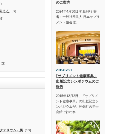
のご案内
2）
抑える
（3）
2024年4月30日 初版発行 著
者：一般社団法人 日本サプリ
29）
メント協会 監…
）
（3）
2015/12/21
｢サプリメント健康事典」
出版記念シンポジウムのご
報告
2015年12月2日、『サプリメ
ント健康事典』の出版記念シ
ンポジウムが、神保町の学士
会館で行われ…
）
クテリウム）属
（13）